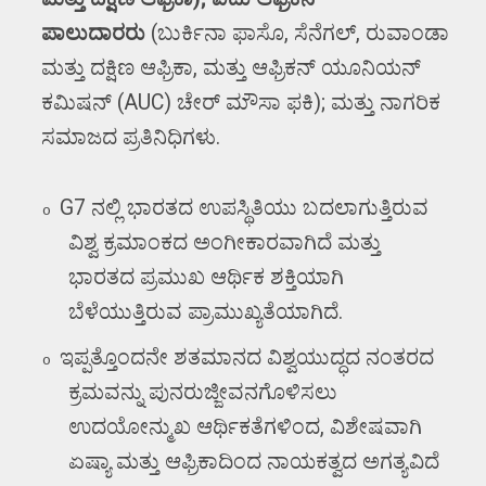
ಪಾಲುದಾರರು
(
ಬುರ್ಕಿನಾ ಫಾಸೊ
,
ಸೆನೆಗಲ್
,
ರುವಾಂಡಾ
ಮತ್ತು ದಕ್ಷಿಣ ಆಫ್ರಿಕಾ
,
ಮತ್ತು ಆಫ್ರಿಕನ್ ಯೂನಿಯನ್
ಕಮಿಷನ್ (
AUC)
ಚೇರ್ ಮೌಸಾ ಫಕಿ)
;
ಮತ್ತು ನಾಗರಿಕ
ಸಮಾಜದ ಪ್ರತಿನಿಧಿಗಳು.
G7
ನಲ್ಲಿ ಭಾರತದ ಉಪಸ್ಥಿತಿಯು ಬದಲಾಗುತ್ತಿರುವ
o
ವಿಶ್ವ ಕ್ರಮಾಂಕದ ಅಂಗೀಕಾರವಾಗಿದೆ ಮತ್ತು
ಭಾರತದ ಪ್ರಮುಖ ಆರ್ಥಿಕ ಶಕ್ತಿಯಾಗಿ
ಬೆಳೆಯುತ್ತಿರುವ ಪ್ರಾಮುಖ್ಯತೆಯಾಗಿದೆ.
ಇಪ್ಪತ್ತೊಂದನೇ ಶತಮಾನದ ವಿಶ್ವಯುದ್ಧದ ನಂತರದ
o
ಕ್ರಮವನ್ನು ಪುನರುಜ್ಜೀವನಗೊಳಿಸಲು
ಉದಯೋನ್ಮುಖ ಆರ್ಥಿಕತೆಗಳಿಂದ
,
ವಿಶೇಷವಾಗಿ
ಏಷ್ಯಾ ಮತ್ತು ಆಫ್ರಿಕಾದಿಂದ ನಾಯಕತ್ವದ ಅಗತ್ಯವಿದೆ