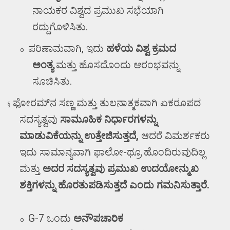
ನಾಯಕರ ವಿಶ್ವದ ಪ್ರಮುಖ ಸಭೆಯಾಗಿ
ರದ್ದುಗೊಳಿಸಿತು.
ಪರಿಣಾಮವಾಗಿ
,
ಇದು
ಹಳೆಯ ವಿಶ್ವ ಕ್ರಮದ
o
ಅಂತ್ಯ
ಮತ್ತು ಹೊಸದೊಂದು ಆರಂಭವನ್ನು
ಸೂಚಿಸಿತು.
ಫೋರಮ್‌ನ ಸಣ್ಣ ಮತ್ತು ತುಲನಾತ್ಮಕವಾಗಿ ಏಕರೂಪದ
§
ಸದಸ್ಯತ್ವವು
ಸಾಮೂಹಿಕ ನಿರ್ಧಾರಗಳನ್ನು
ಮಾಡುವಿಕೆಯನ್ನು ಉತ್ತೇಜಿಸುತ್ತದೆ
,
ಆದರೆ ವಿಮರ್ಶಕರು
ಇದು ಸಾಮಾನ್ಯವಾಗಿ ಫಾಲೋ-ಥ್ರೂ ಹೊಂದಿರುವುದಿಲ್ಲ
ಮತ್ತು
ಅದರ ಸದಸ್ಯತ್ವವು ಪ್ರಮುಖ ಉದಯೋನ್ಮುಖ
ಶಕ್ತಿಗಳನ್ನು ಹೊರತುಪಡಿಸುತ್ತದೆ ಎಂದು ಗಮನಿಸುತ್ತಾರೆ.
G-7
ಒಂದು
ಅನೌಪಚಾರಿಕ
o