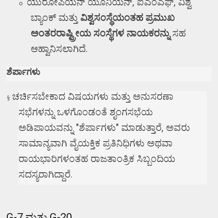
ಯುರೋಪಿಯನ್ ಯೂನಿಯನ್
,
ಐಎಂಎಫ್
,
ವಿಶ್ವ
o
ಬ್ಯಾಂಕ್
ಮತ್ತು
ವಿಶ್ವಸಂಸ್ಥೆಯಂತಹ
ಪ್ರಮುಖ
ಅಂತರರಾಷ್ಟ್ರೀಯ ಸಂಸ್ಥೆಗಳ ನಾಯಕರನ್ನು
ಸಹ
ಆಹ್ವಾನಿಸಲಾಗಿದೆ.
ಶೆರ್ಪಾಗಳು
ಚರ್ಚಿಸಬೇಕಾದ ವಿಷಯಗಳು ಮತ್ತು ಅನುಸರಣಾ
§
ಸಭೆಗಳನ್ನು ಒಳಗೊಂಡಂತೆ ಶೃಂಗಸಭೆಯ
ಅಡಿಪಾಯವನ್ನು "ಶೆರ್ಪಾಗಳು" ಮಾಡುತ್ತಾರೆ
,
ಅವರು
ಸಾಮಾನ್ಯವಾಗಿ ವೈಯಕ್ತಿಕ ಪ್ರತಿನಿಧಿಗಳು ಅಥವಾ
ರಾಯಭಾರಿಗಳಂತಹ ರಾಜತಾಂತ್ರಿಕ ಸಿಬ್ಬಂದಿಯ
ಸದಸ್ಯರಾಗಿದ್ದಾರೆ.
G-7
ಮತ್ತು
G-20