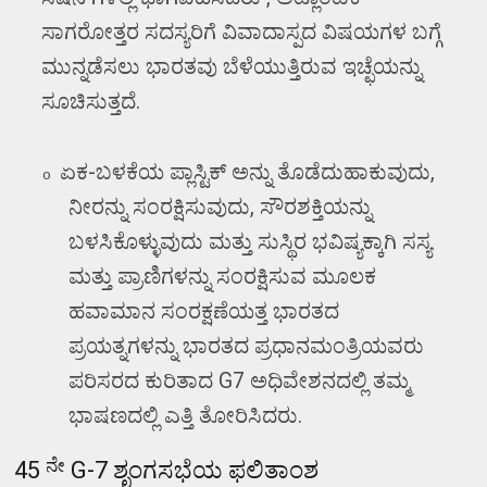
ಸಾಗರೋತ್ತರ ಸದಸ್ಯರಿಗೆ ವಿವಾದಾಸ್ಪದ ವಿಷಯಗಳ ಬಗ್ಗೆ
ಮುನ್ನಡೆಸಲು ಭಾರತವು ಬೆಳೆಯುತ್ತಿರುವ ಇಚ್ಛೆಯನ್ನು
ಸೂಚಿಸುತ್ತದೆ.
ಏಕ-ಬಳಕೆಯ ಪ್ಲಾಸ್ಟಿಕ್ ಅನ್ನು ತೊಡೆದುಹಾಕುವುದು
,
o
ನೀರನ್ನು ಸಂರಕ್ಷಿಸುವುದು
,
ಸೌರಶಕ್ತಿಯನ್ನು
ಬಳಸಿಕೊಳ್ಳುವುದು ಮತ್ತು ಸುಸ್ಥಿರ ಭವಿಷ್ಯಕ್ಕಾಗಿ ಸಸ್ಯ
ಮತ್ತು ಪ್ರಾಣಿಗಳನ್ನು ಸಂರಕ್ಷಿಸುವ ಮೂಲಕ
ಹವಾಮಾನ ಸಂರಕ್ಷಣೆಯತ್ತ ಭಾರತದ
ಪ್ರಯತ್ನಗಳನ್ನು ಭಾರತದ ಪ್ರಧಾನಮಂತ್ರಿಯವರು
ಪರಿಸರದ ಕುರಿತಾದ
G7
ಅಧಿವೇಶನದಲ್ಲಿ ತಮ್ಮ
ಭಾಷಣದಲ್ಲಿ ಎತ್ತಿ ತೋರಿಸಿದರು.
ನೇ
45
G-7
ಶೃಂಗಸಭೆಯ ಫಲಿತಾಂಶ