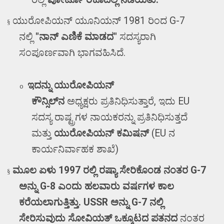
ಯುರೋಪಿಯನ್ ಯೂನಿಯನ್
1981
ರಿಂದ
G-7
§
ನಲ್ಲಿ
"
ನಾನ್ ಎಣಿಕೆ ಮಾಡದ"
ಸದಸ್ಯರಾಗಿ
ಸಂಪೂರ್ಣವಾಗಿ ಭಾಗವಹಿಸಿದೆ.
ಇದನ್ನು ಯುರೋಪಿಯನ್
o
ಕೌನ್ಸಿಲ್‌ನ
ಅಧ್ಯಕ್ಷರು
ಪ್ರತಿನಿಧಿಸುತ್ತಾರೆ
,
ಇದು
EU
ಸದಸ್ಯ ರಾಷ್ಟ್ರಗಳ ನಾಯಕರನ್ನು ಪ್ರತಿನಿಧಿಸುತ್ತದೆ
ಮತ್ತು
ಯುರೋಪಿಯನ್ ಕಮಿಷನ್
(EU
ನ
ಕಾರ್ಯನಿರ್ವಾಹಕ ಶಾಖೆ)
ಮೂಲ ಏಳು
1997
ರಲ್ಲಿ ರಷ್ಯಾ ಸೇರಿಕೊಂಡ ನಂತರ
G-7
§
ಅನ್ನು
G-8
ಎಂದು ಹಲವಾರು ವರ್ಷಗಳ ಕಾಲ
ಕರೆಯಲಾಗುತ್ತಿತ್ತು.
USSR
ಅನ್ನು
G-7
ನಲ್ಲಿ
ಸೇರಿಸುವುದು ಸೋವಿಯತ್ ಒಕ್ಕೂಟದ ಪತನದ
ನಂತರ