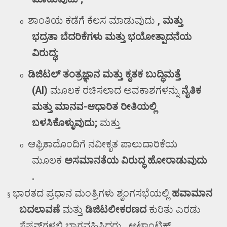
ಶಾಂತಿಯ ಕಡೆಗೆ ಕೆಲಸ ಮಾಡುವುದು
,
ಮತ್ತು
o
ಭದ್ರತಾ ಬೆದರಿಕೆಗಳು ಮತ್ತು ಭಯೋತ್ಪಾದನೆಯ
ವಿರುದ್ಧ
;
ಡಿಜಿಟಲ್ ತಂತ್ರಜ್ಞಾನ ಮತ್ತು ಕೃತಕ ಬುದ್ಧಿಮತ್ತೆ
o
(
AI)
ಮೂಲಕ
ರಚಿಸಲಾದ ಅವಕಾಶಗಳನ್ನು
ನೈತಿಕ
ಮತ್ತು ಮಾನವ-ಆಧಾರಿತ ರೀತಿಯಲ್ಲಿ
ಬಳಸಿಕೊಳ್ಳುವುದು
;
ಮತ್ತು
ಆಫ್ರಿಕಾದೊಂದಿಗೆ ನವೀಕೃತ ಪಾಲುದಾರಿಕೆಯ
o
ಮೂಲಕ
ಅಸಮಾನತೆಯ ವಿರುದ್ಧ ಹೋರಾಡುವುದು
.
ಭಾರತದ ಪ್ರಧಾನ ಮಂತ್ರಿಗಳು ಶೃಂಗಸಭೆಯಲ್ಲಿ
ಹವಾಮಾನ
§
ಬದಲಾವಣೆ
ಮತ್ತು
ಡಿಜಿಟಲೀಕರಣದ
ಕುರಿತು ಎರಡು
ಸೆಷನ್‌ಗಳಲ್ಲಿ ಭಾಗವಹಿಸಿದರು
,
ಅಟ್ಲಾಂಟಿಕ್