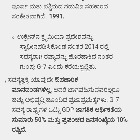
ಪೂರ್ವ ಮತ್ತು ಪಶ್ಚಿಮದ ನಡುವಿನ ಸಹಕಾರದ
ಸಂಕೇತವಾಗಿದೆ .
1991.
ಉಕ್ರೇನ್‌ನ ಕ್ರೈಮಿಯಾ ಪ್ರದೇಶವನ್ನು
o
ಸ್ವಾಧೀನಪಡಿಸಿಕೊಂಡ ನಂತರ
2014
ರಲ್ಲಿ
ಸದಸ್ಯರಾಗಿ ರಷ್ಯಾವನ್ನು ಹೊರಹಾಕಿದ ನಂತರ
ಗುಂಪು
G-7
ಎಂದು ಕರೆಯಲ್ಪಟ್ಟಿತು.
ಸದಸ್ಯತ್ವಕ್ಕೆ ಯಾವುದೇ
ಔಪಚಾರಿಕ
§
ಮಾನದಂಡಗಳಿಲ್ಲ
,
ಆದರೆ ಭಾಗವಹಿಸುವವರೆಲ್ಲರೂ
ಹೆಚ್ಚು ಅಭಿವೃದ್ಧಿ ಹೊಂದಿದ ಪ್ರಜಾಪ್ರಭುತ್ವಗಳು.
G-7
ಸದಸ್ಯ ರಾಷ್ಟ್ರಗಳ ಒಟ್ಟು
GDP
ಜಾಗತಿಕ ಆರ್ಥಿಕತೆಯ
ಸುಮಾರು
50%
ಮತ್ತು
ಪ್ರಪಂಚದ ಜನಸಂಖ್ಯೆಯ
10%
ರಷ್ಟಿದೆ.