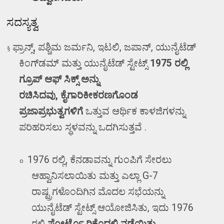
ಸದಸ್ಯತ್ವ
ಫ್ರಾನ್ಸ್
,
ಪಶ್ಚಿಮ ಜರ್ಮನಿ
,
ಇಟಲಿ
,
ಜಪಾನ್
,
ಯುನೈಟೆಡ್
§
ಕಿಂಗ್‌ಡಮ್ ಮತ್ತು ಯುನೈಟೆಡ್ ಸ್ಟೇಟ್ಸ್
1975
ರಲ್ಲಿ
ಗ್ರೂಪ್ ಆಫ್ ಸಿಕ್ಸ್ ಅನ್ನು
ರಚಿಸಿದವು
,
ಕೈಗಾರಿಕೀಕರಣಗೊಂಡ
ಪ್ರಜಾಪ್ರಭುತ್ವಗಳಿಗೆ
ಒತ್ತುವ ಆರ್ಥಿಕ ಕಾಳಜಿಗಳನ್ನು
ಪರಿಹರಿಸಲು
ಸ್ಥಳವನ್ನು ಒದಗಿಸುತ್ತವೆ .
1976
ರಲ್ಲಿ
,
ಕೆನಡಾವನ್ನು ಗುಂಪಿಗೆ ಸೇರಲು
o
ಆಹ್ವಾನಿಸಲಾಯಿತು ಮತ್ತು ಎಲ್ಲಾ
G-7
ರಾಷ್ಟ್ರಗಳೊಂದಿಗಿನ ಮೊದಲ ಸಭೆಯನ್ನು
ಯುನೈಟೆಡ್ ಸ್ಟೇಟ್ಸ್ ಆಯೋಜಿಸಿತು
,
ಇದು
1976
ರಲ್ಲಿ
ಪೋರ್ಟೊ ರಿಕೊದಲ್ಲಿ ನಡೆಯಿತು.