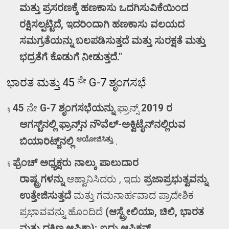
ಮತ್ತು ಪ್ರಸರಣಕ್ಕೆ ಹಣಕಾಸು ಒದಗಿಸುವಿಕೆಯಿಂದ
ರಕ್ಷಿಸಲ್ಪಟ್ಟಿದೆ
,
ಇದರಿಂದಾಗಿ ಹಣಕಾಸು ವಲಯದ
ಸಮಗ್ರತೆಯನ್ನು ಬಲಪಡಿಸುತ್ತದೆ ಮತ್ತು ಸುರಕ್ಷತೆ ಮತ್ತು
ಭದ್ರತೆಗೆ ಕೊಡುಗೆ ನೀಡುತ್ತದೆ."
ನೇ
ಭಾರತ ಮತ್ತು
45
G-7
ಶೃಂಗಸಭೆ
45
ನೇ
G-7
ಶೃಂಗಸಭೆಯನ್ನು
ಫ್ರಾನ್ಸ್
2019
ರ
§
ಆಗಸ್ಟ್‌ನಲ್ಲಿ
ಫ್ರಾನ್ಸ್‌ನ ನೌವೆಲ್-ಅಕ್ವಿಟೈನ್‌ನಲ್ಲಿರುವ
ಆಯೋಜಿಸಿತ್ತು
ಬಿಯಾರಿಟ್ಜ್‌ನಲ್ಲಿ
.
ಫ್ರೆಂಚ್ ಅಧ್ಯಕ್ಷರು ನಾಲ್ಕು ಪಾಲುದಾರ
§
ರಾಷ್ಟ್ರಗಳನ್ನು
ಆಹ್ವಾನಿಸಿದರು
,
ಇದು
ಪ್ರಜಾಪ್ರಭುತ್ವವನ್ನು
ಉತ್ತೇಜಿಸುತ್ತದೆ
ಮತ್ತು ಗಮನಾರ್ಹವಾದ ಪ್ರಾದೇಶಿಕ
ಪ್ರಭಾವವನ್ನು ಹೊಂದಿದೆ
(
ಆಸ್ಟ್ರೇಲಿಯಾ
,
ಚಿಲಿ
,
ಭಾರತ
ಮತ್ತು ದಕ್ಷಿಣ ಆಫ್ರಿಕಾ)
;
ಐದು
ಆಫ್ರಿಕನ್