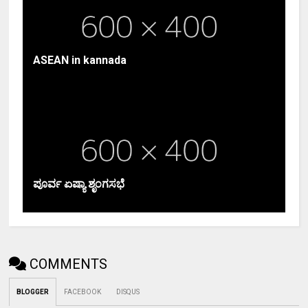
ASEAN in kannada
ಪೂರ್ವ ಏಷ್ಯಾ ಶೃಂಗಸಭೆ
COMMENTS
BLOGGER
FACEBOOK
DISQUS