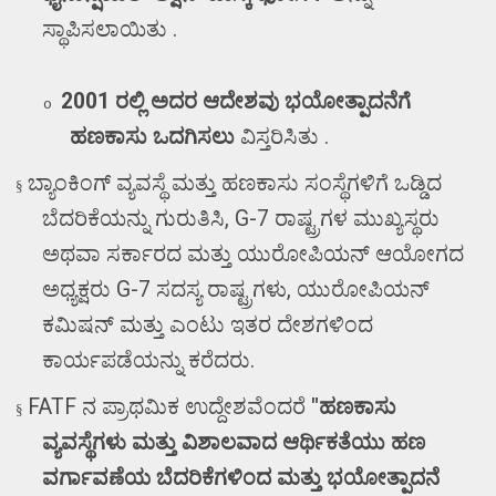
ಸ್ಥಾಪಿಸಲಾಯಿತು .
2001
ರಲ್ಲಿ ಅದರ ಆದೇಶವು ಭಯೋತ್ಪಾದನೆಗೆ
o
ಹಣಕಾಸು ಒದಗಿಸಲು
ವಿಸ್ತರಿಸಿತು .
ಬ್ಯಾಂಕಿಂಗ್ ವ್ಯವಸ್ಥೆ ಮತ್ತು ಹಣಕಾಸು ಸಂಸ್ಥೆಗಳಿಗೆ ಒಡ್ಡಿದ
§
ಬೆದರಿಕೆಯನ್ನು ಗುರುತಿಸಿ
, G-7
ರಾಷ್ಟ್ರಗಳ ಮುಖ್ಯಸ್ಥರು
ಅಥವಾ ಸರ್ಕಾರದ ಮತ್ತು ಯುರೋಪಿಯನ್ ಆಯೋಗದ
ಅಧ್ಯಕ್ಷರು
G-7
ಸದಸ್ಯ ರಾಷ್ಟ್ರಗಳು
,
ಯುರೋಪಿಯನ್
ಕಮಿಷನ್ ಮತ್ತು ಎಂಟು ಇತರ ದೇಶಗಳಿಂದ
ಕಾರ್ಯಪಡೆಯನ್ನು ಕರೆದರು.
FATF
ನ ಪ್ರಾಥಮಿಕ ಉದ್ದೇಶವೆಂದರೆ
"
ಹಣಕಾಸು
§
ವ್ಯವಸ್ಥೆಗಳು ಮತ್ತು ವಿಶಾಲವಾದ ಆರ್ಥಿಕತೆಯು ಹಣ
ವರ್ಗಾವಣೆಯ ಬೆದರಿಕೆಗಳಿಂದ ಮತ್ತು ಭಯೋತ್ಪಾದನೆ