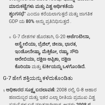
ಮಾರುಕಟ್ಟೆಗಳು ಮತ್ತು ವಿಶ್ವ ಆರ್ಥಿಕತೆಯ
ಶೃಂಗಸಭೆ"
ಎಂದೂ ಕರೆಯಲಾಗುತ್ತದೆ ಮತ್ತು
ಜಾಗತಿಕ
GDP
ಯ
80%
ಅನ್ನು ಪ್ರತಿನಿಧಿಸುತ್ತದೆ .
G-7
ದೇಶಗಳ ಹೊರತಾಗಿ
, G-20
ಅರ್ಜೆಂಟೀನಾ
,
o
ಆಸ್ಟ್ರೇಲಿಯಾ
,
ಬ್ರೆಜಿಲ್
,
ಚೀನಾ
,
ಭಾರತ
,
ಇಂಡೋನೇಷ್ಯಾ
,
ಮೆಕ್ಸಿಕೋ
,
ರಷ್ಯಾ
,
ಸೌದಿ
ಅರೇಬಿಯಾ
,
ದಕ್ಷಿಣ ಆಫ್ರಿಕಾ
,
ದಕ್ಷಿಣ
ಕೊರಿಯಾ
ಮತ್ತು
ಟರ್ಕಿಯನ್ನು ಒಳಗೊಂಡಿದೆ.
G-7
ಹೇಗೆ ಶಕ್ತಿಯನ್ನು ಕಳೆದುಕೊಂಡಿತು
ಅಧಿಕಾರದ ಸೂಕ್ಷ್ಮ ಬದಲಾವಣೆ:
2008
ರಲ್ಲಿ
, G-8
ಆಹಾರ
§
ಹಣದುಬ್ಬರ ಮತ್ತು ಇತರ ಎಲ್ಲಾ ರೀತಿಯ ಪ್ರಮುಖ ವಿಶ್ವ
ಸಮಸ್ಯೆಗಳ ಬಗ್ಗೆ ಮಾತನಾಡಿದಾಗ
,
ಅವರು
2008
ರ