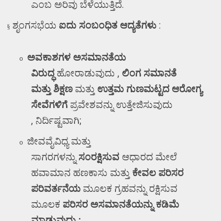
ಎಂಬ ಅರಿವು ಬೆಳೆಯುತ್ತಿದೆ.
ಶೃಂಗಸಭೆಯ
ಐದು ಸಂಬಂಧಿತ ಆದ್ಯತೆಗಳು
:
§
ಅವಕಾಶಗಳ ಅಸಮಾನತೆಯ
o
ವಿರುದ್ಧ
ಹೋರಾಡುವುದು
,
ಲಿಂಗ ಸಮಾನತೆ
ಮತ್ತು
ಶಿಕ್ಷಣ
ಮತ್ತು
ಉತ್ತಮ ಗುಣಮಟ್ಟದ ಆರೋಗ್ಯ
ಸೇವೆಗಳಿಗೆ
ಪ್ರವೇಶವನ್ನು
ಉತ್ತೇಜಿಸುವುದು
,
ನಿರ್ದಿಷ್ಟವಾಗಿ
;
ಜೀವವೈವಿಧ್ಯ ಮತ್ತು
o
ಸಾಗರಗಳನ್ನು
ಸಂರಕ್ಷಿಸುವ
ಆಧಾರದ ಮೇಲೆ
ಹವಾಮಾನ ಹಣಕಾಸು ಮತ್ತು
ಕೇವಲ ಪರಿಸರ
ಪರಿವರ್ತನೆಯ
ಮೂಲಕ ಗ್ರಹವನ್ನು ರಕ್ಷಿಸುವ
ಮೂಲಕ
ಪರಿಸರ ಅಸಮಾನತೆಯನ್ನು ಕಡಿಮೆ
ಮಾಡುವುದು
;