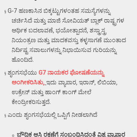
G-7
ಹಣಕಾಸಿನ ಬಿಕ್ಕಟ್ಟುಗಳಂತಹ ಸಮಸ್ಯೆಗಳನ್ನು
§
ಚರ್ಚಿಸಿದೆ ಮತ್ತು ಮಾಜಿ ಸೋವಿಯತ್ ಬ್ಲಾಕ್ ರಾಷ್ಟ್ರಗಳ
ಆರ್ಥಿಕ ಬದಲಾವಣೆ
,
ಭಯೋತ್ಪಾದನೆ
,
ಶಸ್ತ್ರಾಸ್ತ್ರ
ನಿಯಂತ್ರಣ ಮತ್ತು ಮಾದಕವಸ್ತು ಕಳ್ಳಸಾಗಣೆ ಮುಂತಾದ
ನಿರ್ದಿಷ್ಟ ಸವಾಲುಗಳನ್ನು ನಿಭಾಯಿಸುವ ಗುರಿಯನ್ನು
ಹೊಂದಿದೆ.
ಶೃಂಗಸಭೆಯು
G7
ನಾಯಕರ ಘೋಷಣೆಯನ್ನು
§
ಅಂಗೀಕರಿಸಿತು
,
ಇದು ವ್ಯಾಪಾರ
,
ಇರಾನ್
,
ಲಿಬಿಯಾ
,
ಉಕ್ರೇನ್ ಮತ್ತು ಹಾಂಗ್ ಕಾಂಗ್ ಮೇಲೆ
ಕೇಂದ್ರೀಕರಿಸುತ್ತದೆ.
ಎಂದು ಶೃಂಗಸಭೆಯಲ್ಲಿ ಒಪ್ಪಿಗೆ ನೀಡಲಾಗಿದೆ
§
ಬೌದ್ಧಿಕ ಆಸ್ತಿ ರಕ್ಷಣೆಗೆ ಸಂಬಂಧಿಸಿದಂತೆ ವಿಶ್ವ ವ್ಯಾಪಾರ
o