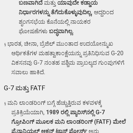
ಬಣವಾಗಿದೆ
ಮತ್ತು
ಯಾವುದೇ ಕಡ್ಡಾಯ
ನಿರ್ಧಾರಗಳನ್ನು ತೆಗೆದುಕೊಳ್ಳುವುದಿಲ್ಲ
,
ಆದ್ದರಿಂದ
ಶೃಂಗಸಭೆಯ ಕೊನೆಯಲ್ಲಿ ನಾಯಕರ
ಘೋಷಣೆಗಳು
ಬದ್ಧವಾಗಿಲ್ಲ.
ಭಾರತ
,
ಚೀನಾ
,
ಬ್ರೆಜಿಲ್ ಮುಂತಾದ ಉದಯೋನ್ಮುಖ
§
ಆರ್ಥಿಕತೆಗಳ ಮಹತ್ವಾಕಾಂಕ್ಷೆಯನ್ನು ಪ್ರತಿನಿಧಿಸುವ
G-20
ವಿಕಸನವು
G-7
ನಂತಹ ಪಶ್ಚಿಮ ಪ್ರಾಬಲ್ಯದ ಗುಂಪುಗಳಿಗೆ
ಸವಾಲು ಹಾಕಿದೆ.
G-7
ಮತ್ತು
FATF
ಮನಿ ಲಾಂಡರಿಂಗ್ ಬಗ್ಗೆ ಹೆಚ್ಚುತ್ತಿರುವ ಕಳವಳಕ್ಕೆ
§
ಪ್ರತಿಕ್ರಿಯೆಯಾಗಿ
,
1989
ರಲ್ಲಿ ಪ್ಯಾರಿಸ್‌ನಲ್ಲಿ
G-7
ಗ್ರೋಪಿಂಗ್ ಮೂಲಕ
ಮನಿ ಲಾಂಡರಿಂಗ್ (
FATF)
ಮೇಲೆ
ಫೈನಾನ್ಷಿಯಲ್ ಆಕ್ಷನ್ ಟಾಸ್ಕ್ ಫೋರ್ಸ್
ಅನ್ನು