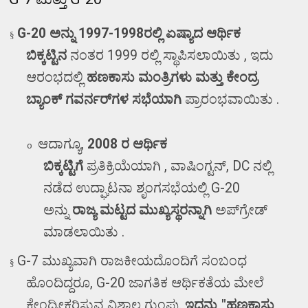
G-20
ಅನ್ನು
1997-1998
ರಲ್ಲಿ ಏಷ್ಯಾದ ಆರ್ಥಿಕ
§
ಬಿಕ್ಕಟ್ಟಿನ
ನಂತರ
1999
ರಲ್ಲಿ ಸ್ಥಾಪಿಸಲಾಯಿತು
,
ಇದು
ಆರಂಭದಲ್ಲಿ
ಹಣಕಾಸು ಮಂತ್ರಿಗಳು ಮತ್ತು ಕೇಂದ್ರ
ಬ್ಯಾಂಕ್ ಗವರ್ನರ್‌ಗಳ ಸಭೆಯಾಗಿ
ಪ್ರಾರಂಭವಾಯಿತು .
ಆದಾಗ್ಯೂ
,
2008
ರ ಆರ್ಥಿಕ
o
ಬಿಕ್ಕಟ್ಟಿಗೆ
ಪ್ರತಿಕ್ರಿಯೆಯಾಗಿ
,
ವಾಷಿಂಗ್ಟನ್
, DC
ನಲ್ಲಿ
ನಡೆದ ಉದ್ಘಾಟನಾ ಶೃಂಗಸಭೆಯಲ್ಲಿ
G-20
ಅನ್ನು
ರಾಜ್ಯ ಮಟ್ಟದ ಮುಖ್ಯಸ್ಥರನ್ನಾಗಿ
ಅಪ್‌ಗ್ರೇಡ್
ಮಾಡಲಾಯಿತು .
G-7
ಮುಖ್ಯವಾಗಿ ರಾಜಕೀಯದೊಂದಿಗೆ ಸಂಬಂಧ
§
ಹೊಂದಿದ್ದರೂ
, G-20
ಜಾಗತಿಕ ಆರ್ಥಿಕತೆಯ ಮೇಲೆ
ಕೇಂದ್ರೀಕರಿಸುವ ವಿಶಾಲ ಗುಂಪು.
ಇದನ್ನು "ಹಣಕಾಸು