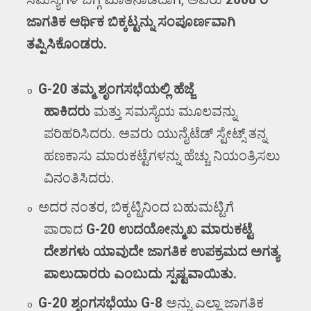
ಜಾಗತಿಕ ಆರ್ಥಿಕ ಬಿಕ್ಕಟ್ಟನ್ನು ಸಂಪೂರ್ಣವಾಗಿ
ತಪ್ಪಿಸಿಕೊಂಡರು.
G-20
ತಮ್ಮ ಶೃಂಗಸಭೆಯಲ್ಲಿ ಹೆಜ್ಜೆ
o
ಹಾಕಿದರು
ಮತ್ತು
ಸಮಸ್ಯೆಯ ಮೂಲವನ್ನು
ಪರಿಹರಿಸಿದರು.
ಅವರು ಯುನೈಟೆಡ್ ಸ್ಟೇಟ್ಸ್ ತನ್ನ
ಹಣಕಾಸು ಮಾರುಕಟ್ಟೆಗಳನ್ನು ಹೆಚ್ಚು ನಿಯಂತ್ರಿಸಲು
ವಿನಂತಿಸಿದರು.
ಅದರ ನಂತರ
,
ಬಿಕ್ಕಟ್ಟಿನಿಂದ ಬಹುಮಟ್ಟಿಗೆ
o
ಪಾರಾದ
G-20
ಉದಯೋನ್ಮುಖ ಮಾರುಕಟ್ಟೆ
ದೇಶಗಳು ಯಾವುದೇ ಜಾಗತಿಕ ಉಪಕ್ರಮದ ಅಗತ್ಯ
ಪಾಲುದಾರರು ಎಂಬುದು ಸ್ಪಷ್ಟವಾಯಿತು.
G-20
ಶೃಂಗಸಭೆಯು
G-8
ಅನ್ನು
ಎಲ್ಲಾ ಜಾಗತಿಕ
o