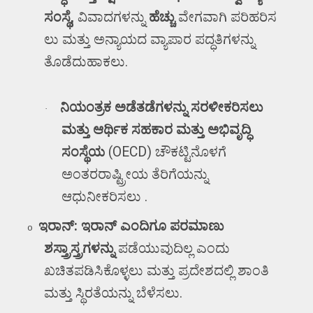
ಸಂಸ್ಥೆ
,
ವಿವಾದಗಳನ್ನು
ಹೆಚ್ಚು
ವೇಗವಾಗಿ
ಪರಿಹರಿಸ
ಲು ಮತ್ತು ಅನ್ಯಾಯದ ವ್ಯಾಪಾರ ಪದ್ಧತಿಗಳನ್ನು
ತೊಡೆದುಹಾಕಲು.
ನಿಯಂತ್ರಕ ಅಡೆತಡೆಗಳನ್ನು ಸರಳೀಕರಿಸಲು
·
ಮತ್ತು ಆರ್ಥಿಕ ಸಹಕಾರ ಮತ್ತು ಅಭಿವೃದ್ಧಿ
ಸಂಸ್ಥೆಯ
(OECD)
ಚೌಕಟ್ಟಿನೊಳಗೆ
ಅಂತರರಾಷ್ಟ್ರೀಯ ತೆರಿಗೆಯನ್ನು
ಆಧುನೀಕರಿಸಲು .
ಇರಾನ್:
ಇರಾನ್ ಎಂದಿಗೂ ಪರಮಾಣು
o
ಶಸ್ತ್ರಾಸ್ತ್ರಗಳನ್ನು
ಪಡೆಯುವುದಿಲ್ಲ ಎಂದು
ಖಚಿತಪಡಿಸಿಕೊಳ್ಳಲು
ಮತ್ತು ಪ್ರದೇಶದಲ್ಲಿ ಶಾಂತಿ
ಮತ್ತು ಸ್ಥಿರತೆಯನ್ನು ಬೆಳೆಸಲು.