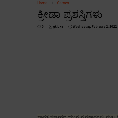
Home
Games
ಕ್ರೀಡಾ ಪ್ರಶಸ್ತಿಗಳು
0
gkloka
Wednesday, February 2, 2022
ಭಾರತ ಸರ್ಕಾರದ ಯುವ ವ್ಯವಹಾರಗಳು ಮತ್ತು ಕ್