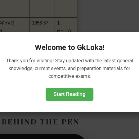
ಳಿಗಳಲ್ಲಿ
1956-57
1.
ದ
ರೂ.
10
್ಯಾಲಯಗಳಿಗೆ
ಲಕ್ಷ
Welcome to GkLoka!
ೆ)
2. ರೂ.
5
ಲಕ್ಷಗಳು
Thank you for visiting! Stay updated with the latest general
&
knowledge, current events, and preparation materials for
3. 3
competitive exams.
ಲಕ್ಷಗಳು
Start Reading
 BEHIND THE PEN