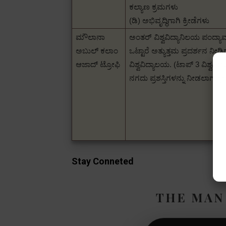
ಕಲ್ಯಾಣ ಕ್ರಮಗಳು
(ಡಿ) ಅಭಿವೃದ್ಧಿಗಾಗಿ ಕ್ರೀಡೆಗಳು
ಮೌಲಾನಾ
ಅಂತರ್ ವಿಶ್ವವಿದ್ಯಾನಿಲಯ ಪಂದ್ಯಾವ
ಅಬುಲ್ ಕಲಾಂ
ಒಟ್ಟಾರೆ ಅತ್ಯುತ್ತಮ ಪ್ರದರ್ಶನ ನೀಡಿ
ಆಜಾದ್ ಟ್ರೋಫಿ
ವಿಶ್ವವಿದ್ಯಾಲಯ.
(ಟಾಪ್ 3 ವಿಶ್ವವಿದ
ನಗದು ಪ್ರಶಸ್ತಿಗಳನ್ನು ನೀಡಲಾಗುತ್ತದ
Stay Conneted
THE MAN