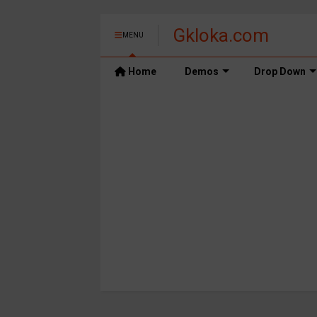
Gkloka.com
MENU
Home
Demos
Drop Down