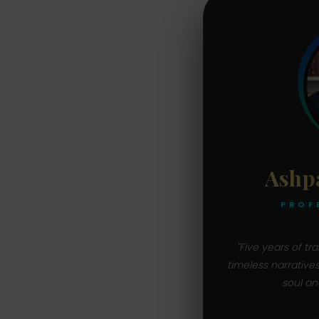
Ashp
PROF
"Five years of t
timeless narrative
soul an