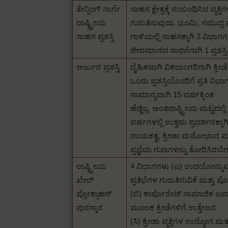
ತೇನ್ಸಿಂಗ್ ನಾರ್ಗೆ
ಸಾಹಸ ಕ್ಷೇತ್ರಕ್ಕೆ ಸಂಬಂಧಿಸಿದ ವ್ಯಕ್
ರಾಷ್ಟ್ರೀಯ
ಗುರುತಿಸುವುದು.
ಭೂಮಿ, ಸಮುದ್ರ ಮ
ಸಾಹಸ ಪ್ರಶಸ್ತಿ
ಗಾಳಿಯಲ್ಲಿ ಸಾಹಸಕ್ಕಾಗಿ 3 ವಿಭಾಗಗ
ಜೀವಮಾನದ ಸಾಧನೆಗಾಗಿ 1 ಪ್ರಶಸ್ತಿ
ಅರ್ಜುನ ಪ್ರಶಸ್ತಿ
ದೈಹಿಕವಾಗಿ ವಿಕಲಾಂಗರಿಗಾಗಿ ಕ್ರೀಡೆಗ
ಒಂದು ಪ್ರಶಸ್ತಿಯೊಂದಿಗೆ ಪ್ರತಿ ವಿಭಾಗ
ಸಾಮಾನ್ಯವಾಗಿ 15 ವರ್ಷಕ್ಕಿಂತ
ಹೆಚ್ಚಿಲ್ಲ.
ಅಂತರಾಷ್ಟ್ರೀಯ ಮಟ್ಟದಲ್ಲಿ 
ವರ್ಷಗಳಲ್ಲಿ ಉತ್ತಮ ಪ್ರದರ್ಶನಕ್ಕಾಗಿ
ನಾಯಕತ್ವ, ಕ್ರೀಡಾ ಮನೋಭಾವ ಮತ್ತು
ಪ್ರಜ್ಞೆಯ ಗುಣಗಳನ್ನು ತೋರಿಸಿರಬೇ
ರಾಷ್ಟ್ರೀಯ
4 ವಿಭಾಗಗಳು (ಎ) ಉದಯೋನ್ಮ
ಖೇಲ್
ಪ್ರತಿಭೆಗಳ ಗುರುತಿಸುವಿಕೆ ಮತ್ತು 
ಪ್ರೋತ್ಸಾಹನ್
(ಬಿ) ಕಾರ್ಪೊರೇಟ್ ಸಾಮಾಜಿಕ ಜವ
ಪುರಸ್ಕಾರ
ಮೂಲಕ ಕ್ರೀಡೆಗಳಿಗೆ ಉತ್ತೇಜನ
(ಸಿ) ಕ್ರೀಡಾ ವ್ಯಕ್ತಿಗಳ ಉದ್ಯೋಗ ಮತ್ತ