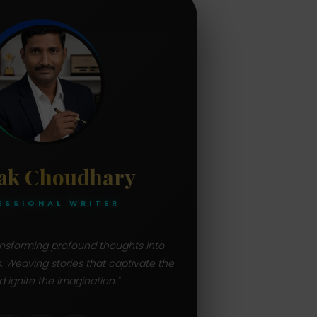
ak Choudhary
ESSIONAL WRITER
ransforming profound thoughts into
s. Weaving stories that captivate the
d ignite the imagination."