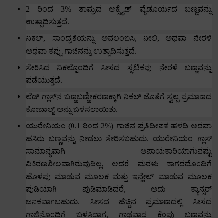
2
ರಿಂದ
3%
ತಾಮ್ರದ ಆಕ್ಸೈಡ್ ವೈಡೂರ್ಯದ ಬಣ್ಣವನ್ನು
ಉತ್ಪಾದಿಸುತ್ತದೆ.
ನಿಕಲ್
,
ಸಾಂದ್ರತೆಯನ್ನು ಅವಲಂಬಿಸಿ
,
ನೀಲಿ
,
ಅಥವಾ ನೇರಳೆ
ಅಥವಾ ಕಪ್ಪು ಗಾಜಿನನ್ನು ಉತ್ಪಾದಿಸುತ್ತದೆ.
ಸೇರಿಸಿದ ನಿಕಲ್ನೊಂದಿಗೆ ಸೀಸದ ಸ್ಫಟಿಕವು ನೇರಳೆ ಬಣ್ಣವನ್ನು
ಪಡೆಯುತ್ತದೆ.
ಲೆಡ್ ಗ್ಲಾಸ್‌ನ ಬಣ್ಣಬಣ್ಣೀಕರಣಕ್ಕಾಗಿ ನಿಕಲ್ ಜೊತೆಗೆ ಸ್ವಲ್ಪ ಪ್ರಮಾಣದ
ಕೋಬಾಲ್ಟ್ ಅನ್ನು ಬಳಸಲಾಯಿತು.
ಯುರೇನಿಯಂ (
0.1
ರಿಂದ
2%)
ಗಾಜಿನ ಪ್ರತಿದೀಪಕ ಹಳದಿ ಅಥವಾ
ಹಸಿರು ಬಣ್ಣವನ್ನು ನೀಡಲು ಸೇರಿಸಬಹುದು.
ಯುರೇನಿಯಂ ಗ್ಲಾಸ್
ಸಾಮಾನ್ಯವಾಗಿ ಅಪಾಯಕಾರಿಯಾಗುವಷ್ಟು
ವಿಕಿರಣಶೀಲವಾಗಿರುವುದಿಲ್ಲ
,
ಆದರೆ ಮರಳು ಕಾಗದದೊಂದಿಗೆ
ಹೊಳಪು ಮಾಡುವ ಮೂಲಕ ಮತ್ತು ಇನ್ಹೇಲ್ ಮಾಡುವ ಮೂಲಕ
ಪುಡಿಯಾಗಿ ಪುಡಿಮಾಡಿದರೆ
,
ಅದು ಕ್ಯಾನ್ಸರ್
ಜನಕವಾಗಬಹುದು.
ಸೀಸದ ಹೆಚ್ಚಿನ ಪ್ರಮಾಣದಲ್ಲಿ ಸೀಸದ
ಗಾಜಿನೊಂದಿಗೆ ಬಳಸಿದಾಗ
,
ಗಾಢವಾದ ಕೆಂಪು ಬಣ್ಣವನ್ನು