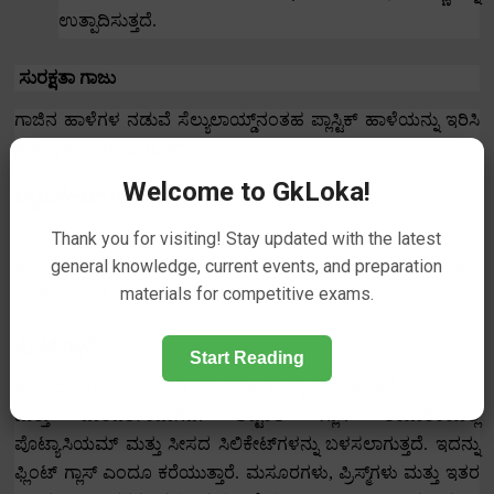
ಉತ್ಪಾದಿಸುತ್ತದೆ.
ಸುರಕ್ಷತಾ ಗಾಜು
ಗಾಜಿನ ಹಾಳೆಗಳ ನಡುವೆ ಸೆಲ್ಯುಲಾಯ್ಡ್‌ನಂತಹ ಪ್ಲಾಸ್ಟಿಕ್ ಹಾಳೆಯನ್ನು ಇರಿಸಿ
ಇದನ್ನು ತಯಾರಿಸಲಾಗುತ್ತದೆ.
Welcome to GkLoka!
ಲ್ಯಾಮಿನೇಟೆಡ್ ಗಾಜು
Thank you for visiting! Stay updated with the latest
ಇದನ್ನು ಬುಲೆಟ್ ಪ್ರೂಫ್ ಗ್ಲಾಸ್ ಎಂದೂ ಕರೆಯಬಹುದು.
ಸುರಕ್ಷತಾ ಗಾಜಿನ
general knowledge, current events, and preparation
ಹಲವಾರು ಪದರಗಳನ್ನು ಪಾರದರ್ಶಕ ಅಂಟಿಕೊಳ್ಳುವಿಕೆಯೊಂದಿಗೆ
materials for competitive exams.
ಬಂಧಿಸಲಾಗಿದೆ.
ಫ್ಲಿಂಟ್ ಗ್ಲಾಸ್
Start Reading
ಆಪ್ಟಿಕಲ್ ಗ್ಲಾಸ್ ಯಾವುದೇ ಗಾಜಿನಿಗಿಂತ ಮೃದುವಾಗಿರುತ್ತದೆ.
ಇದು ಸ್ಪಷ್ಟ
ಮತ್ತು ಪಾರದರ್ಶಕವಾಗಿದೆ.
ಆಪ್ಟಿಕಲ್ ಗ್ಲಾಸ್ ತಯಾರಿಕೆಯಲ್ಲಿ
ಪೊಟ್ಯಾಸಿಯಮ್ ಮತ್ತು ಸೀಸದ ಸಿಲಿಕೇಟ್‌ಗಳನ್ನು ಬಳಸಲಾಗುತ್ತದೆ.
ಇದನ್ನು
ಫ್ಲಿಂಟ್ ಗ್ಲಾಸ್ ಎಂದೂ ಕರೆಯುತ್ತಾರೆ.
ಮಸೂರಗಳು
,
ಪ್ರಿಸ್ಮ್‌ಗಳು ಮತ್ತು ಇತರ