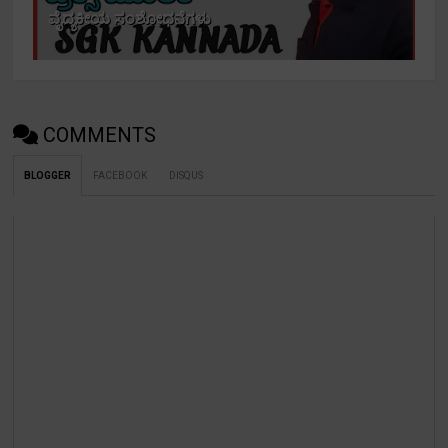
ವೈದ್ಯಕೀಯ ಸಂಶೋಧನೆಗಳು
COMMENTS
BLOGGER
FACEBOOK
DISQUS