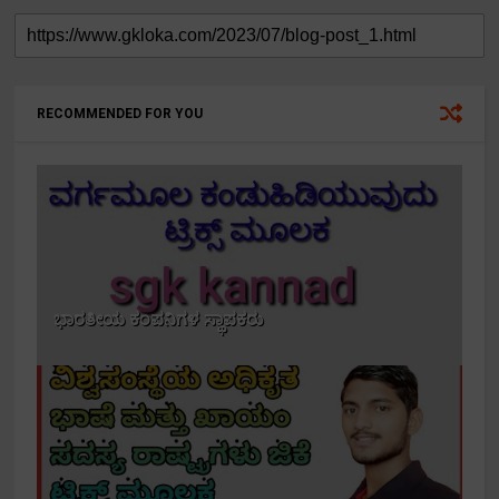
RECOMMENDED FOR YOU
ಭಾರತೀಯ ಕಂಪನಿಗಳ ಸ್ಥಾಪಕರು