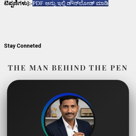
ಟಿಪ್ಪಣಿಗಳು]:-
PDF
ಅನ್ನು ಇಲ್ಲಿ ಡೌನ್‌ಲೋಡ್ ಮಾಡಿ
Stay Conneted
THE MAN BEHIND THE PEN