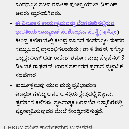
ಸಂಪನ್ಮೂಲ ಸಚಿವ ರಮೇಶ್ ಪೋಖ್ರಿಯಾಲ್
'
ನಿಶಾಂಕ್
'
ಅವರು ಪ್ರಾರಂಭಿಸಿದರು.
ಈ ವಿನೂತನ ಕಾರ್ಯಕ್ರಮವನ್ನು ಬೆಂಗಳೂರಿನಲ್ಲಿರುವ
ಭಾರತೀಯ ಬಾಹ್ಯಾಕಾಶ ಸಂಶೋಧನಾ ಸಂಸ್ಥೆ ( ಇಸ್ರೋ
)
ಕೇಂದ್ರ ಕಛೇರಿಯಲ್ಲಿ ಕೇಂದ್ರ ಮಾನವ ಸಂಪನ್ಮೂಲ ಸಚಿವರ
ಸಮ್ಮುಖದಲ್ಲಿ
ಪ್ರಾರಂಭಿಸಲಾಯಿತು
;
ಡಾ ಕೆ ಶಿವನ್
,
ಇಸ್ರೋ
ಅಧ್ಯಕ್ಷ
;
ವಿಂಗ್
Cdr.
ರಾಕೇಶ್ ಶರ್ಮಾ
;
ಮತ್ತು ಪ್ರೊಫೆಸರ್ ಕೆ
ವಿಜಯ್ ರಾಘವನ್
,
ಭಾರತ ಸರ್ಕಾರದ ಪ್ರಧಾನ ವೈಜ್ಞಾನಿಕ
ಸಲಹೆಗಾರ
ಕಾರ್ಯಕ್ರಮವು ಯುವ ಮತ್ತು ಪ್ರತಿಭಾವಂತ
ವಿದ್ಯಾರ್ಥಿಗಳನ್ನು ಅವರ ಆಸಕ್ತಿಯ ಕ್ಷೇತ್ರದಲ್ಲಿ ವಿಜ್ಞಾನ
,
ಪ್ರದರ್ಶನ ಕಲೆಗಳು
,
ಸೃಜನಾತ್ಮಕ ಬರವಣಿಗೆ ಇತ್ಯಾದಿಗಳಲ್ಲಿ
ಪ್ರೋತ್ಸಾಹಿಸುವುದರ ಮೇಲೆ ಕೇಂದ್ರೀಕರಿಸುತ್ತದೆ.
DHRUV
ನವೀನ ಕಾರ್ಯಕ್ರಮದ ಉದ್ದೇಶಗಳು