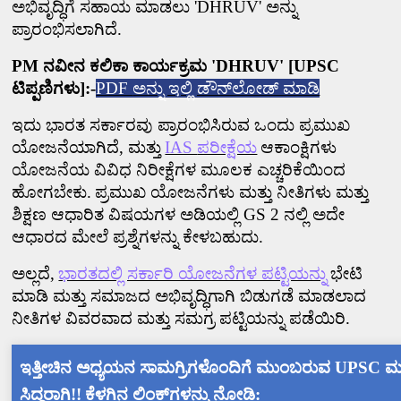
ಅಭಿವೃದ್ಧಿಗೆ ಸಹಾಯ ಮಾಡಲು
'DHRUV'
ಅನ್ನು
ಪ್ರಾರಂಭಿಸಲಾಗಿದೆ.
PM
ನವೀನ ಕಲಿಕಾ ಕಾರ್ಯಕ್ರಮ
'DHRUV' [UPSC
ಟಿಪ್ಪಣಿಗಳು]:-
PDF
ಅನ್ನು ಇಲ್ಲಿ ಡೌನ್‌ಲೋಡ್ ಮಾಡಿ
ಇದು ಭಾರತ ಸರ್ಕಾರವು ಪ್ರಾರಂಭಿಸಿರುವ ಒಂದು ಪ್ರಮುಖ
ಯೋಜನೆಯಾಗಿದೆ
,
ಮತ್ತು
IAS
ಪರೀಕ್ಷೆಯ
ಆಕಾಂಕ್ಷಿಗಳು
ಯೋಜನೆಯ ವಿವಿಧ ನಿರೀಕ್ಷೆಗಳ ಮೂಲಕ ಎಚ್ಚರಿಕೆಯಿಂದ
ಹೋಗಬೇಕು.
ಪ್ರಮುಖ ಯೋಜನೆಗಳು ಮತ್ತು ನೀತಿಗಳು ಮತ್ತು
ಶಿಕ್ಷಣ ಆಧಾರಿತ ವಿಷಯಗಳ ಅಡಿಯಲ್ಲಿ
GS 2
ನಲ್ಲಿ ಅದೇ
ಆಧಾರದ ಮೇಲೆ ಪ್ರಶ್ನೆಗಳನ್ನು ಕೇಳಬಹುದು.
ಅಲ್ಲದೆ
,
ಭಾರತದಲ್ಲಿ ಸರ್ಕಾರಿ ಯೋಜನೆಗಳ ಪಟ್ಟಿಯನ್ನು
ಭೇಟಿ
ಮಾಡಿ ಮತ್ತು ಸಮಾಜದ ಅಭಿವೃದ್ಧಿಗಾಗಿ ಬಿಡುಗಡೆ ಮಾಡಲಾದ
ನೀತಿಗಳ ವಿವರವಾದ ಮತ್ತು ಸಮಗ್ರ ಪಟ್ಟಿಯನ್ನು ಪಡೆಯಿರಿ.
ಇತ್ತೀಚಿನ ಅಧ್ಯಯನ ಸಾಮಗ್ರಿಗಳೊಂದಿಗೆ ಮುಂಬರುವ
UPSC
ಮತ
ಸಿದ್ಧರಾಗಿ!!
ಕೆಳಗಿನ ಲಿಂಕ್‌ಗಳನ್ನು ನೋಡಿ: