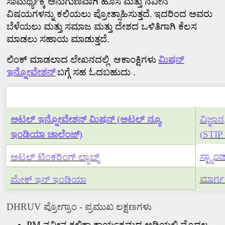
ಸಾಮರ್ಥ್ಯಕ್ಕೆ ಅನುಗುಣವಾಗಿ ಹೊಸ ಮತ್ತು ನವೀನ
ವಿಷಯಗಳನ್ನು ಕಲಿಯಲು ಪ್ರೋತ್ಸಾಹಿಸುತ್ತದೆ.
ಇದರಿಂದ ಅವರು
ಬೆಳೆಯಲು ಮತ್ತು ಸಮಾಜ ಮತ್ತು ದೇಶದ ಒಳಿತಿಗಾಗಿ ಕೆಲಸ
ಮಾಡಲು ಸಹಾಯ ಮಾಡುತ್ತದೆ.
ಲಿಂಕ್ ಮಾಡಲಾದ ಲೇಖನದಲ್ಲಿ
ಆಕಾಂಕ್ಷಿಗಳು
ಮಿಷನ್
ಇನ್ನೋವೇಶನ್
ಬಗ್ಗೆ ಸಹ ಓದಬಹುದು .
ಸಂಬಂಧಿತ ಲಿಂಕ್‌ಗಳು
ಅಟಲ್ ಇನ್ನೋವೇಶನ್ ಮಿಷನ್ (ಅಟಲ್ ನ್ಯೂ
ವಿಜ್ಞಾನ
ಇಂಡಿಯಾ ಚಾಲೆಂಜ್)
(
STIP
ಸ್ಟ್ಯ
ಅಟಲ್ ಟಿಂಕರಿಂಗ್ ಲ್ಯಾಬ್ಸ್
ಮಾರ್ಗ
ಮೇಕ್ ಇನ್ ಇಂಡಿಯಾ
DHRUV
ಪ್ರೋಗ್ರಾಂ - ಪ್ರಮುಖ ಲಕ್ಷಣಗಳು
PM
ನವೀನ ಕಲಿಕಾ ಕಾರ್ಯಕ್ರಮದ ಅಡಿಯಲ್ಲಿ ಮೊದಲ