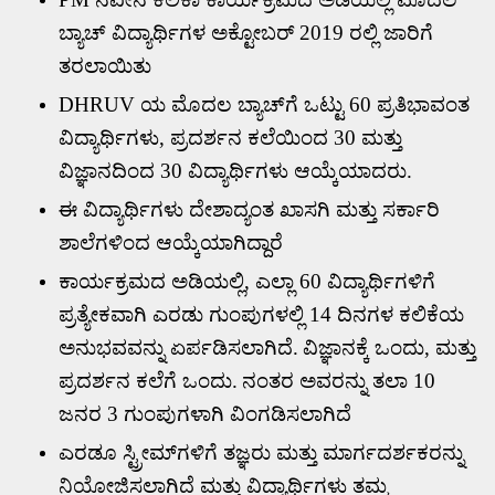
ಬ್ಯಾಚ್ ವಿದ್ಯಾರ್ಥಿಗಳ ಅಕ್ಟೋಬರ್
2019
ರಲ್ಲಿ ಜಾರಿಗೆ
ತರಲಾಯಿತು
DHRUV
ಯ ಮೊದಲ ಬ್ಯಾಚ್‌ಗೆ ಒಟ್ಟು
60
ಪ್ರತಿಭಾವಂತ
ವಿದ್ಯಾರ್ಥಿಗಳು
,
ಪ್ರದರ್ಶನ ಕಲೆಯಿಂದ
30
ಮತ್ತು
ವಿಜ್ಞಾನದಿಂದ
30
ವಿದ್ಯಾರ್ಥಿಗಳು ಆಯ್ಕೆಯಾದರು.
ಈ ವಿದ್ಯಾರ್ಥಿಗಳು ದೇಶಾದ್ಯಂತ ಖಾಸಗಿ ಮತ್ತು ಸರ್ಕಾರಿ
ಶಾಲೆಗಳಿಂದ ಆಯ್ಕೆಯಾಗಿದ್ದಾರೆ
ಕಾರ್ಯಕ್ರಮದ ಅಡಿಯಲ್ಲಿ
,
ಎಲ್ಲಾ
60
ವಿದ್ಯಾರ್ಥಿಗಳಿಗೆ
ಪ್ರತ್ಯೇಕವಾಗಿ ಎರಡು ಗುಂಪುಗಳಲ್ಲಿ
14
ದಿನಗಳ ಕಲಿಕೆಯ
ಅನುಭವವನ್ನು ಏರ್ಪಡಿಸಲಾಗಿದೆ.
ವಿಜ್ಞಾನಕ್ಕೆ ಒಂದು
,
ಮತ್ತು
ಪ್ರದರ್ಶನ ಕಲೆಗೆ ಒಂದು.
ನಂತರ ಅವರನ್ನು ತಲಾ
10
ಜನರ
3
ಗುಂಪುಗಳಾಗಿ ವಿಂಗಡಿಸಲಾಗಿದೆ
ಎರಡೂ ಸ್ಟ್ರೀಮ್‌ಗಳಿಗೆ ತಜ್ಞರು ಮತ್ತು ಮಾರ್ಗದರ್ಶಕರನ್ನು
ನಿಯೋಜಿಸಲಾಗಿದೆ ಮತ್ತು ವಿದ್ಯಾರ್ಥಿಗಳು ತಮ್ಮ