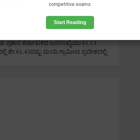
 ವಿವರ
competitive exams.
Start Reading
ರ್ನಾಟಕ ಒಂಬತ್ತನೇ ಸ್ಥಾನದಲ್ಲಿದೆ.
ರಾಜ್ಯದ
ರ್ನಾಟಕದ ಜನಸಂಖ್ಯೆಯ ದಶಕದ ಬೆಳವಣಿಗೆ ದರವು
 ಪ್ರಕಾರ ಕರ್ನಾಟಕದ ಜನಸಂಖ್ಯೆಯು
61.13
್ಲಿ ಶೇ.
61.43
ರಷ್ಟು ಮಂದಿ ಗ್ರಾಮೀಣ ಪ್ರದೇಶದಲ್ಲಿ