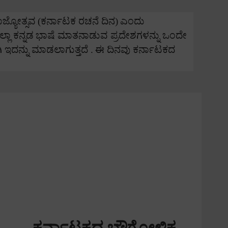
ಾಜ್ಯೋತ್ಸವ
(
ಕರ್ನಾಟಕ ರಚನೆ ದಿನ)
ಎಂದು
್ಲಾ ಕನ್ನಡ
ಭಾಷೆ ಮಾತನಾಡುವ ಪ್ರದೇಶಗಳನ್ನು ಒಂದೇ
 ಇದನ್ನು ಮಾಡಲಾಗುತ್ತದೆ .
ಈ ದಿನವು ಕರ್ನಾಟಕದ
ಕರ್ನಾಟಕದ ಭೌಗೋಳಿಕ