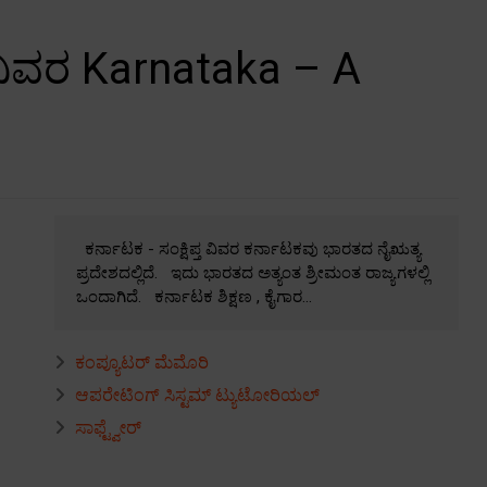
ತ ವಿವರ Karnataka – A
ಕರ್ನಾಟಕ - ಸಂಕ್ಷಿಪ್ತ ವಿವರ ಕರ್ನಾಟಕವು ಭಾರತದ ನೈಋತ್ಯ
ಪ್ರದೇಶದಲ್ಲಿದೆ. ಇದು ಭಾರತದ ಅತ್ಯಂತ ಶ್ರೀಮಂತ ರಾಜ್ಯಗಳಲ್ಲಿ
ಒಂದಾಗಿದೆ. ಕರ್ನಾಟಕ ಶಿಕ್ಷಣ , ಕೈಗಾರ...
ಕಂಪ್ಯೂಟರ್ ಮೆಮೊರಿ
ಆಪರೇಟಿಂಗ್ ಸಿಸ್ಟಮ್ ಟ್ಯುಟೋರಿಯಲ್
ಸಾಫ್ಟ್ವೇರ್