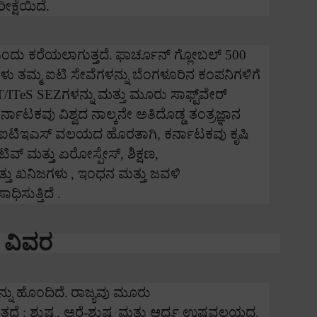
ಕ್ಷೆಯಿದೆ.
ಂದು ಕರೆಯಲಾಗುತ್ತದೆ.
ಫಾರ್ಚೂನ್ ಗ್ಲೋಬಲ್
500
ು ತಮ್ಮ ಐಟಿ ಸೇವೆಗಳನ್ನು ಬೆಂಗಳೂರಿನ ಕಂಪನಿಗಳಿಗೆ
T/ITeS SEZ
ಗಳನ್ನು ಮತ್ತು ಮೂರು ಸಾಫ್ಟ್‌ವೇರ್
ರ್ನಾಟಕವು ವಿಶ್ವದ ನಾಲ್ಕನೇ ಅತಿದೊಡ್ಡ ತಂತ್ರಜ್ಞಾನ
ು ಐಟಿಇಎಸ್ ವಲಯದ ಹೊರತಾಗಿ
,
ಕರ್ನಾಟಕವು ಕೃಷಿ
್ ಮತ್ತು ಏರೋಸ್ಪೇಸ್
,
ಶಿಕ್ಷಣ
,
ತ್ತು ಖನಿಜಗಳು
,
ಇಂಧನ ಮತ್ತು ಜವಳಿ
ಧಿಸುತ್ತಿದೆ .
 ವಿವರ
ನು ಹೊಂದಿದೆ.
ರಾಜ್ಯವು ಮೂರು
ತದೆ : ಶುಷ್ಕ
,
ಅರೆ-ಶುಷ್ಕ ಮತ್ತು ಆರ್ದ್ರ ಉಷ್ಣವಲಯದ.