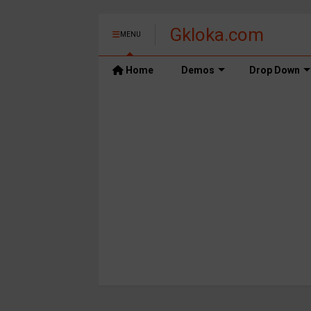
Gkloka.com
MENU
Home
Demos
Drop Down