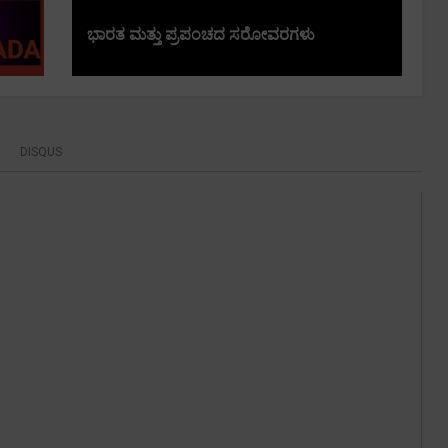
ಭಾರತ ಮತ್ತು ಪ್ರಪಂಚದ ಸರೋವರಗಳು
DISQUS