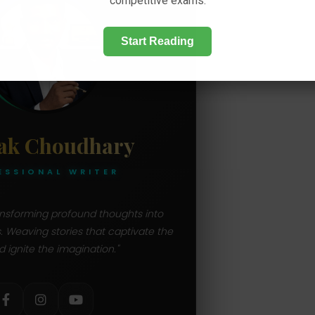
competitive exams.
Start Reading
ak Choudhary
ESSIONAL WRITER
ransforming profound thoughts into
s. Weaving stories that captivate the
d ignite the imagination."