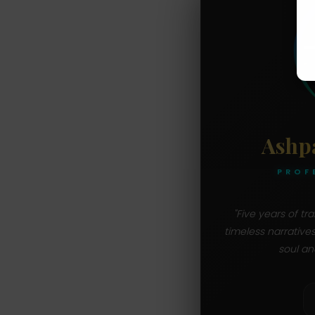
Ashp
PROF
"Five years of t
timeless narrative
soul an