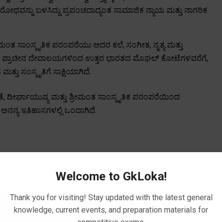
ೋಧವನ್ನು ಬಳಸಿದ್ದು ಪ್ರಪಂಚದಾದ್ಯಂತ ಸಾಮಾಜಿಕ ನ್ಯಾಯ ಮತ್ತು ನಾಗರಿಕ
ೀಮಂತ ಸಾಂಸ್ಕೃತಿಕ ಪರಂಪರೆಯು ಅದರ ಕಲೆ, ಸಂಗೀತ, ನೃತ್ಯ ಮತ್ತು
ಷಿಣ ಭಾರತದ ಪ್ರಾಚೀನ ದೇವಾಲಯಗಳಿಂದ ಉತ್ತರ ಭಾರತದ ಮೊಘಲ್ ಕೋಟೆಗಳವರೆಗೆ,
್ತು ಸಂಸ್ಕೃತಿಗೆ ಸಾಕ್ಷಿಯಾಗಿದೆ.
ೆ, ದೀರ್ಘಾಯುಷ್ಯ ಮತ್ತು ಶ್ರೀಮಂತ ಸಾಂಸ್ಕೃತಿಕ ಪರಂಪರೆಯಿಂದ
ು ಅನನ್ಯ ಇತಿಹಾಸಗಳಲ್ಲಿ ಒಂದಾಗಿದೆ.
 BEHIND THE PEN
Welcome to GkLoka!
Thank you for visiting! Stay updated with the latest general
knowledge, current events, and preparation materials for