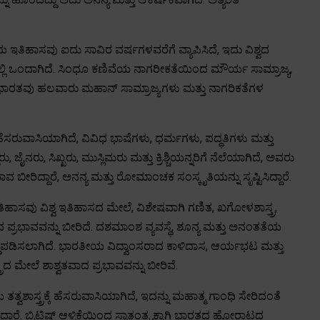
ಇತಿಹಾಸವು ಐದು ಸಾವಿರ ವರ್ಷಗಳವರೆಗೆ ವ್ಯಾಪಿಸಿದೆ, ಇದು ವಿಶ್ವದ
್ಲಿ ಒಂದಾಗಿದೆ. ಸಿಂಧೂ ಕಣಿವೆಯ ನಾಗರೀಕತೆಯಿಂದ ಮೌರ್ಯ ಸಾಮ್ರಾಜ್ಯ,
ೆ, ಭಾರತವು ಹಲವಾರು ಮಹಾನ್ ಸಾಮ್ರಾಜ್ಯಗಳು ಮತ್ತು ನಾಗರಿಕತೆಗಳ
ಹೆಸರುವಾಸಿಯಾಗಿದೆ, ವಿವಿಧ ಭಾಷೆಗಳು, ಧರ್ಮಗಳು, ಪದ್ಧತಿಗಳು ಮತ್ತು
ನರು, ಸಿಖ್ಖರು, ಮುಸ್ಲಿಮರು ಮತ್ತು ಕ್ರಿಶ್ಚಿಯನ್ನರಿಗೆ ನೆಲೆಯಾಗಿದೆ, ಅವರು
 ಬೀರಿದ್ದಾರೆ, ಅನನ್ಯ ಮತ್ತು ರೋಮಾಂಚಕ ಸಂಸ್ಕೃತಿಯನ್ನು ಸೃಷ್ಟಿಸಿದ್ದಾರೆ.
ಹಾಸವು ವಿಶ್ವ ಇತಿಹಾಸದ ಮೇಲೆ, ವಿಶೇಷವಾಗಿ ಗಣಿತ, ಖಗೋಳಶಾಸ್ತ್ರ,
 ಮಹತ್ವದ ಪ್ರಭಾವವನ್ನು ಬೀರಿದೆ. ದಶಮಾಂಶ ವ್ಯವಸ್ಥೆ, ಶೂನ್ಯ ಮತ್ತು ಅನಂತತೆಯ
ೃದ್ಧಿಪಡಿಸಲಾಗಿದೆ. ಭಾರತೀಯ ವಿದ್ವಾಂಸರಾದ ಕಾಳಿದಾಸ, ಆರ್ಯಭಟ ಮತ್ತು
ಾಸ್ತ್ರದ ಮೇಲೆ ಶಾಶ್ವತವಾದ ಪ್ರಭಾವವನ್ನು ಬೀರಿವೆ.
ವಶಾಸ್ತ್ರಕ್ಕೆ ಹೆಸರುವಾಸಿಯಾಗಿದೆ, ಇದನ್ನು ಮಹಾತ್ಮ ಗಾಂಧಿ ಸೇರಿದಂತೆ
. ಬ್ರಿಟಿಷ್ ಆಳ್ವಿಕೆಯಿಂದ ಸ್ವಾತಂತ್ರ್ಯಕ್ಕಾಗಿ ಭಾರತದ ಹೋರಾಟದ