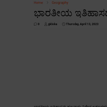
Home
Geography
ಭಾರತೀಯ ಇತಿಹಾಸದ
0
gkloka
Thursday, April 13, 2023
ಭಾರತೀಯ ಇತಿಹಾಸವು ಹಲವಾರು ವಿಶೇಷ ಲಕ್ಷಣಗಳನ್ನು 