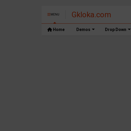
Gkloka.com
MENU
Home
Demos
Drop Down