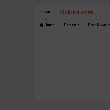
Gkloka.com
MENU
Home
Demos
Drop Down