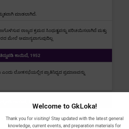
್ಮತವಾಗಿ ಮಾಡಲಾಗಿದೆ.
ಣಗೊಳಿಸುವ ರಾಜ್ಯದ ಕ್ರಮದ ಸಿಂಧುತ್ವವನ್ನು ಪರಿಚಯಿಸಲಾಗಿದೆ ಮತ್ತು
ಧಾರದ ಮೇಲೆ ಅಮಾನ್ಯವಾಗುವುದಿಲ್ಲ
ದ್ದುಪಡಿ ಕಾಯಿದೆ
, 1952
ುದು ಎಂದು
ಲೋಕಸಭೆಯಲ್ಲಿನ
ಪ್ರಾತಿನಿಧ್ಯದ ಪ್ರಮಾಣವನ್ನು
ದ್ದುಪಡಿ ಕಾಯಿದೆ
, 1956
Welcome to GkLoka!
Thank you for visiting! Stay updated with the latest general
ಾನ್ಯ ಹೈಕೋರ್ಟ್ ಹೊಂದುವ ನಿಬಂಧನೆಯನ್ನು ಪರಿಚಯಿಸಲಾಯಿತು
knowledge, current events, and preparation materials for