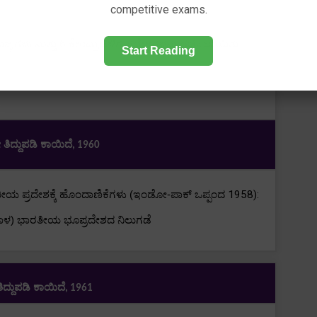
competitive exams.
ಾಜ್ಯಗಳು ಮತ್ತು
6
ಕೇಂದ್ರಾಡಳಿತ ಪ್ರದೇಶಗಳನ್ನು ರಚಿಸಲಾಯಿತು
Start Reading
 ತಿದ್ದುಪಡಿ ಕಾಯಿದೆ
, 1960
ತೀಯ ಪ್ರದೇಶಕ್ಕೆ ಹೊಂದಾಣಿಕೆಗಳು (ಇಂಡೋ-ಪಾಕ್ ಒಪ್ಪಂದ
1958):
 ಬಂಗಾಳ) ಭಾರತೀಯ ಭೂಪ್ರದೇಶದ ನಿಲುಗಡೆ
ತಿದ್ದುಪಡಿ ಕಾಯಿದೆ
, 1961