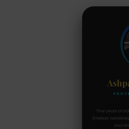
Ashp
PROF
"Five years of t
timeless narrative
soul an