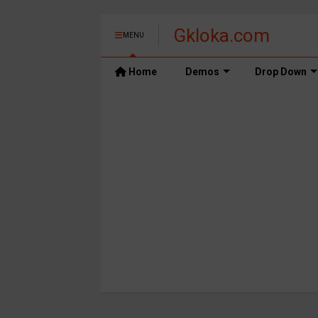
Gkloka.com
MENU
Home
Demos
Drop Down