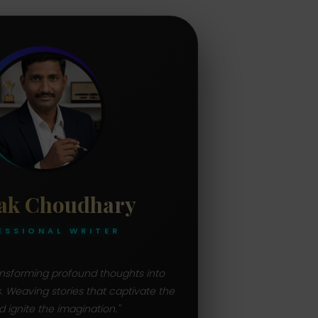
ak Choudhary
ESSIONAL WRITER
ransforming profound thoughts into
s. Weaving stories that captivate the
d ignite the imagination."