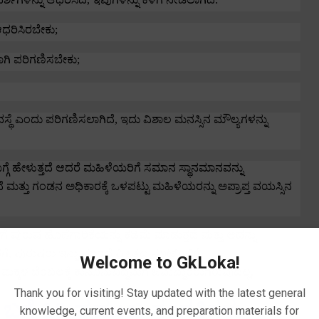
ಆಧರಿಸಿರಬೇಕು
;
ಾಗಿ ಪರಿಗಣಿಸಬೇಕು
;
ಸ್ಥೆ ಎಂದು ಪರಿಗಣಿಸಲಾಗಿದೆ
,
ಇದು ವಿಶಾಲ ಮನಸ್ಸಿನ ಮೌಲ್ಯಗಳನ್ನು
 ಹೇಳುತ್ತದೆ ಆದರೆ ಮಹಿಳೆಯರಿಗೆ ಸಮಾನ ಸ್ಥಾನಮಾನವನ್ನು
 ಮತ್ತು ಗಂಡನ ಅಧಿಕಾರಕ್ಕೆ ಒಳಪಟ್ಟು ಮಹಿಳೆಯರನ್ನು ಅಪ್ರಾಪ್ತ ವಯಸ್ಸಿನ
ಳಿಗೆ ಪುರುಷ ಹೊಣೆಗಾರಿಕೆಯನ್ನು ಕಡಿಮೆ ಮಾಡುತ್ತದೆ ಮತ್ತು ಅದನ್ನು
ಗೆ
,
ಪುರುಷರು ಇನ್ನು ಮುಂದೆ ಪಿತೃತ್ವದ ಸೂಟ್‌ಗಳಿಗೆ
Welcome to GkLoka!
್ಕಳ ಬೆಂಬಲಕ್ಕೆ ಕಾನೂನುಬದ್ಧವಾಗಿ ಜವಾಬ್ದಾರರಾಗಿರುವುದಿಲ್ಲ.
Thank you for visiting! Stay updated with the latest general
ಬಗ್ಗೆ 10 ಪ್ರಮುಖ ಸಂಗತಿಗಳು
knowledge, current events, and preparation materials for