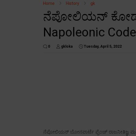
Home
History
gk
ನೆಪೋಲಿಯನ್ ಕೋಡ್
Napoleonic Code
0
gkloka
Tuesday, April 5, 2022
ನೆಪೋಲಿಯನ್ ಬೋನಪಾರ್ಟೆ ಫ್ರೆಂಚ್ ರಾಜನೀತಿಜ್ಞ ಮತ್