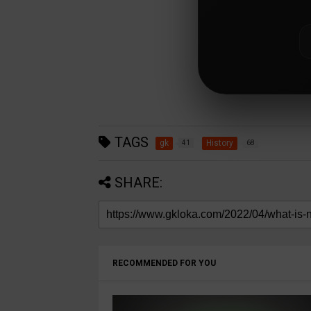
TAGS
gk
History
41
68
SHARE:
RECOMMENDED FOR YOU