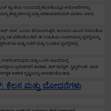
ಂಚ್ ಕ್ರಾಂತಿಯ ಸಮಯದಲ್ಲಿ ಹೊರಹೊಮ್ಮಿದ ಆಲೋಚನೆಗಳನ್ನು
ಥೆಯನ್ನು ಹೆಚ್ಚು ತರ್ಕಬದ್ಧ ಮತ್ತು ಪರಿಣಾಮಕಾರಿಯಾಗಿ ಮಾಡಲು ಅವರು
್ ಆಫ್
1804"
ಎಂದೂ ಕರೆಯಲಾಗುತ್ತದೆ
,
ಕಾನೂನಿನ ಮುಂದೆ ಸಮಾನತೆಯ
ಕ್ಕನ್ನು ಸಹ ಪಡೆದುಕೊಂಡಿದೆ.
ಈ ಸಂಹಿತೆಯು ಊಳಿಗಮಾನ್ಯ ವ್ಯವಸ್ಥೆಯನ್ನು
ತಗೊಳಿಸಿತು ಮತ್ತು ಸಾರಿಗೆ ಮತ್ತು ಸಂವಹನ ವ್ಯವಸ್ಥೆಗಳಲ್ಲಿ
ು ಸರಳಗೊಳಿಸುವುದು ಮತ್ತು ಒಂದೇ ದಾಖಲೆಯಲ್ಲಿ
ಲ್ಲಿರುವ ಪ್ರದೇಶಗಳಿಗೆ ಹರಡಿತು.
ಡಚ್ ರಿಪಬ್ಲಿಕ್
,
ಸ್ವಿಟ್ಜರ್ಲೆಂಡ್
,
ಇಟಲಿ
ೀಕೃತ ಆಡಳಿತ ದೃಷ್ಟಿಯನ್ನು ಅಳವಡಿಸಿಕೊಂಡವು.
ಗರ್: ಕೆಲಸ ಮತ್ತು ಬೋಧನೆಗಳು
್ಶಗಳನ್ನು ಆಧರಿಸಿದೆ
,
ಇವುಗಳನ್ನು ಕೆಳಗೆ ನೀಡಲಾಗಿದೆ: