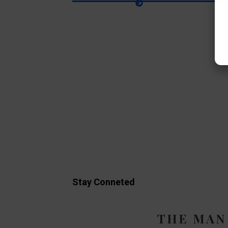
Stay Conneted
THE MAN