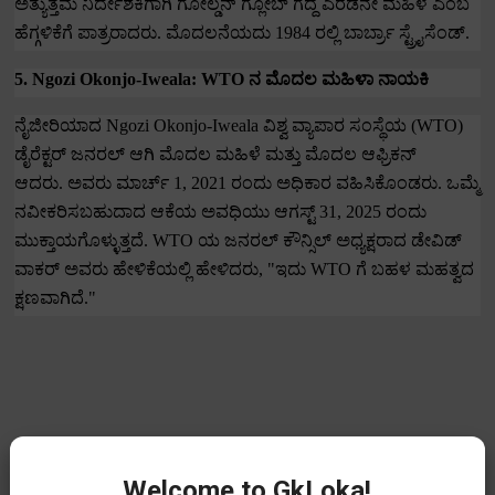
ಅತ್ಯುತ್ತಮ ನಿರ್ದೇಶಕಿಗಾಗಿ ಗೋಲ್ಡನ್ ಗ್ಲೋಬ್ ಗೆದ್ದ ಎರಡನೇ ಮಹಿಳೆ ಎಂಬ
ಹೆಗ್ಗಳಿಕೆಗೆ ಪಾತ್ರರಾದರು.
ಮೊದಲನೆಯದು
1984
ರಲ್ಲಿ ಬಾರ್ಬ್ರಾ ಸ್ಟ್ರೈಸೆಂಡ್.
5. Ngozi Okonjo-Iweala: WTO
ನ ಮೊದಲ ಮಹಿಳಾ ನಾಯಕಿ
ನೈಜೀರಿಯಾದ
Ngozi Okonjo-Iweala
ವಿಶ್ವ ವ್ಯಾಪಾರ ಸಂಸ್ಥೆಯ (
WTO)
ಡೈರೆಕ್ಟರ್ ಜನರಲ್ ಆಗಿ ಮೊದಲ ಮಹಿಳೆ ಮತ್ತು ಮೊದಲ ಆಫ್ರಿಕನ್
ಆದರು.
ಅವರು ಮಾರ್ಚ್
1, 2021
ರಂದು ಅಧಿಕಾರ ವಹಿಸಿಕೊಂಡರು. ಒಮ್ಮೆ
ನವೀಕರಿಸಬಹುದಾದ ಆಕೆಯ ಅವಧಿಯು ಆಗಸ್ಟ್
31, 2025
ರಂದು
ಮುಕ್ತಾಯಗೊಳ್ಳುತ್ತದೆ.
WTO
ಯ ಜನರಲ್ ಕೌನ್ಸಿಲ್ ಅಧ್ಯಕ್ಷರಾದ ಡೇವಿಡ್
ವಾಕರ್ ಅವರು ಹೇಳಿಕೆಯಲ್ಲಿ ಹೇಳಿದರು
, "
ಇದು
WTO
ಗೆ ಬಹಳ ಮಹತ್ವದ
ಕ್ಷಣವಾಗಿದೆ."
Welcome to GkLoka!