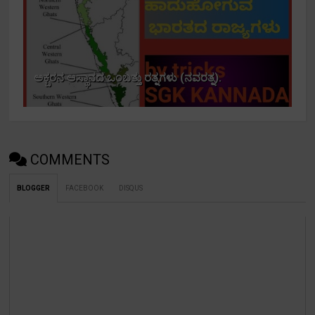
ಅಕ್ಬರನ ಆಸ್ಥಾನದ ಒಂಬತ್ತು ರತ್ನಗಳು (ನವರತ್ನ).
COMMENTS
BLOGGER
FACEBOOK
DISQUS