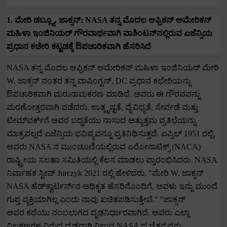
1.
ಮೇರಿ ಡಬ್ಲ್ಯೂ. ಜಾಕ್ಸನ್:
NASA
ತನ್ನ ಮೊದಲ ಆಫ್ರಿಕನ್ ಅಮೇರಿಕನ್
ಮಹಿಳಾ ಇಂಜಿನಿಯರ್ ಗೌರವಾರ್ಥವಾಗಿ ವಾಶಿಂಟನ್‌ನಲ್ಲಿರುವ ಏಜೆನ್ಸಿಯ
ಪ್ರಧಾನ ಕಚೇರಿ ಕಟ್ಟಡಕ್ಕೆ ಔಪಚಾರಿಕವಾಗಿ ಹೆಸರಿಸಿದೆ
NASA
ತನ್ನ ಮೊದಲ ಆಫ್ರಿಕನ್ ಅಮೇರಿಕನ್ ಮಹಿಳಾ ಇಂಜಿನಿಯರ್ ಮೇರಿ
W.
ಜಾಕ್ಸನ್ ನಂತರ ತನ್ನ ವಾಷಿಂಗ್ಟನ್
, DC
ಪ್ರಧಾನ ಕಛೇರಿಯನ್ನು
ಔಪಚಾರಿಕವಾಗಿ ಮರುನಾಮಕರಣ ಮಾಡಿದೆ.
ಅವರು ಈ ಗೌರವವನ್ನು
ಮರಣೋತ್ತರವಾಗಿ ಪಡೆದರು.
ಉತ್ಕೃಷ್ಟತೆ
,
ವೈವಿಧ್ಯತೆ
,
ಸೇರ್ಪಡೆ ಮತ್ತು
ಟೀಮ್‌ವರ್ಕ್‌ಗೆ ಅವರ ಬದ್ಧತೆಯು ನಾಸಾದ ಅತ್ಯುತ್ತಮ ಪ್ರತಿಭೆಯನ್ನು
ಮಾತ್ರವಲ್ಲದೆ ಏಜೆನ್ಸಿಯ ಭವಿಷ್ಯವನ್ನೂ ಪ್ರತಿನಿಧಿಸುತ್ತದೆ.
ಏಪ್ರಿಲ್
1951
ರಲ್ಲಿ
,
ಅವರು
NASA
ನ ಮುಂಚೂಣಿಯಲ್ಲಿರುವ ಏರೋನಾಟಿಕ್ಸ್ (
NACA)
ರಾಷ್ಟ್ರೀಯ ಸಲಹಾ ಸಮಿತಿಯಲ್ಲಿ ಕೆಲಸ ಮಾಡಲು ಪ್ರಾರಂಭಿಸಿದರು.
NASA
ನಿರ್ವಾಹಕ ಸ್ಟೀವ್
Jurczyk 2021
ರಲ್ಲಿ ಹೇಳಿದರು
, "
ಮೇರಿ
W.
ಜಾಕ್ಸನ್
NASA
ಹೆಡ್‌ಕ್ವಾರ್ಟರ್ಸ್‌ನ ಅಧಿಕೃತ ಹೆಸರಿನೊಂದಿಗೆ
,
ಅವಳು ಇನ್ನು ಮುಂದೆ
ಗುಪ್ತ ವ್ಯಕ್ತಿಯಾಗಿಲ್ಲ ಎಂದು ನಾವು ಖಚಿತಪಡಿಸುತ್ತೇವೆ."
"
ಜಾಕ್ಸನ್
ಅವರ
ಕಥೆಯು
ನಂಬಲಾಗದ ದೃಢನಿರ್ಧಾರವಾಗಿದೆ. ಅವರು ಎಲ್ಲಾ
ವಿಲಕ್ಷಣಗಳ ವಿರುದ್ಧ ದೃಢವಾಗಿ ನಿಲ್ಲುವ
NASA
ದ ಚೈತನ್ಯವನ್ನು