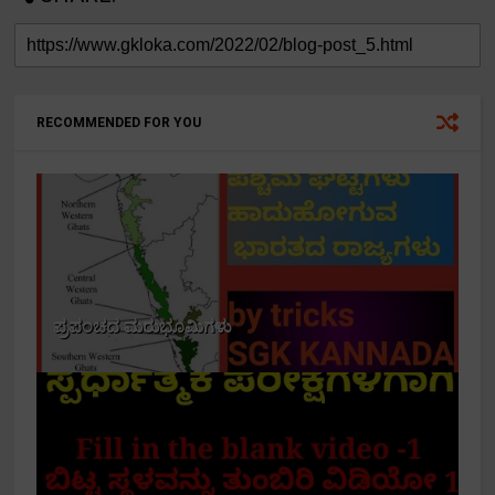
RECOMMENDED FOR YOU
ಪ್ರಪಂಚದ ಮರುಭೂಮಿಗಳು