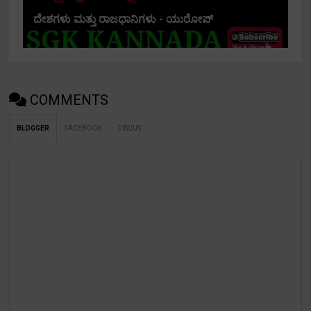
ದೇಶಗಳು ಮತ್ತು ರಾಜಧಾನಿಗಳು - ಯುರೋಪ್
COMMENTS
BLOGGER
FACEBOOK
DISQUS