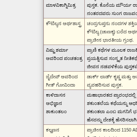
ಮಾಳವಿಕಾಗ್ನಿಮಿತ್ರ
ಪುಸ್ತಕ.
ಕೊನೆಯ ಮೌರ್ಯ ರಾಜ
ನಂತರದವರು ಸುಂಗ ರಾಜವಂಶವನ
ಕೌಟಿಲ್ಯನ ಅರ್ಥಶಾಸ್ತ್ರ
ಚಂದ್ರಗುಪ್ತನು ನಂದಗಳ ಶಕ್
ಕೌಟಿಲ್ಯ (ಚಾಣಕ್ಯ) ಬರೆದ ಅರ
ಪ್ರಾಚೀನ ಭಾರತೀಯ ಗ್ರಂಥ.
ವಿಷ್ಣು ಶರ್ಮಾ
ಪ್ರಾಣಿ ಕಥೆಗಳ ಮೂಲಕ ರಾಜಕೀ
ಅವರಿಂದ ಪಂಚತಂತ್ರ
ಪ್ರಯತ್ನಿಸುವ ಸಂಸ್ಕೃತ ನೀತಿಕ
ಜೀವನ ನಡವಳಿಕೆಯ ಪುಸ್ತಕವೆ
ಜೈದೇವ್ ಅವರಿಂದ
ಡಾರ್ಕ್ ಲಾರ್ಡ್ ಕೃಷ್ಣ ಮತ್ತ
ಗೀತ್ ಗೋವಿಂದಾ
ವ್ಯವಹರಿಸುವ ಪುಸ್ತಕ.
ಕಾಳಿದಾಸನ
ಮಹಾಭಾರತದ ಪ್ರಾರಂಭದಲ್ಲಿ 
ಅಭಿಜ್ಞಾನ
ಶಕುಂತಲೆಯ ಕಥೆಯನ್ನು ಆಧರ
ಶಾಕುಂತಲಂ
ಶಕುಂತಲಾ ಎಂಬ ಮಗನಿಗೆ ಭ
ಹೆಸರನ್ನು ದೇಶಕ್ಕೆ ಹೆಸರಿಸಲಾಗಿ
ಕಲ್ಹಣನ
ಪ್ರಾಚೀನ ಕಾಲದಿಂದ 1150 AD