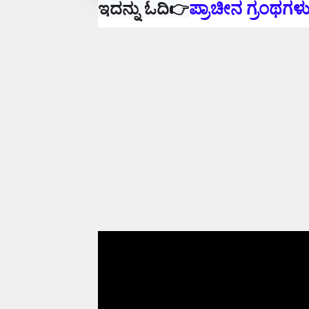
ಇದನ್ನು ಓದಿ👉
ಪ್ರಾಚೀನ ಗ್ರಂಥಗಳ