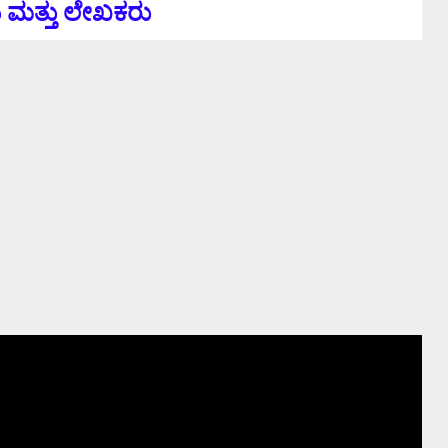
ು ಮತ್ತು ಲೇಖಕರು