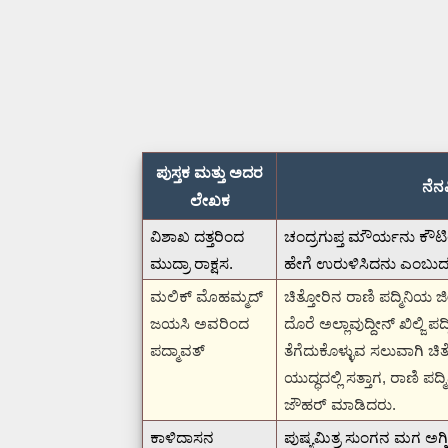
ಪುಸ್ತಕ ಮತ್ತು ಅದರ
ನೆನ
ಲೇಖಕ
ವಿಶಾಖ ದತ್ತರಿಂದ
ಚಂದ್ರಗುಪ್ತ ಮೌರ್ಯನು ಕೌಟ
ಮುದ್ರಾ ರಾಕ್ಷಸ.
ಹೇಗೆ ಉರುಳಿಸಿದನು ಎಂಬುದನ್
ಮಲಿಕ್ ಮೊಹಮ್ಮದ್
ಚಿತ್ತೋರಿನ ರಾಣಿ ಪದ್ಮಿನಿಯ 
ಜಯಸಿ ಅವರಿಂದ
ದೊರೆ ಅಲ್ಲಾವುದ್ದೀನ್ ಖಿಲ್ಜಿ ಪ
ಪದ್ಮಾವತ್
ತೆಗೆದುಕೊಳ್ಳುವ ಸಲುವಾಗಿ ಚಿತ
ಯುದ್ಧದಲ್ಲಿ ಸತ್ತಾಗ, ರಾಣಿ
ಜೌಹರ್ ಮಾಡಿದರು.
ಕಾಳಿದಾಸನ
ಪುಷ್ಯಮಿತ್ರ ಸುಂಗನ ಮಗ ಅಗ್