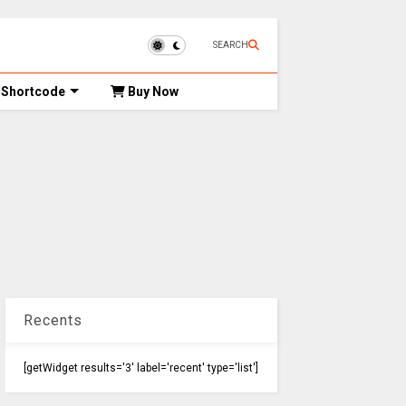
SEARCH
Shortcode
Buy Now
Recents
[getWidget results='3' label='recent' type='list']