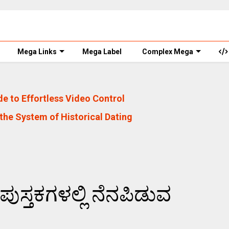
Mega Links
Mega Label
Complex Mega
e to Effortless Video Control
the System of Historical Dating
ಸ್ತಕಗಳಲ್ಲಿ ನೆನಪಿಡುವ