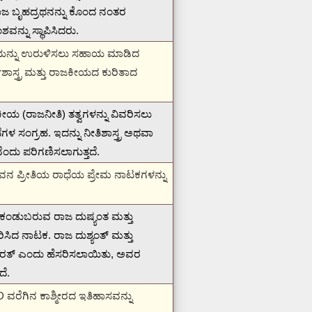
 ಬೃಹದ್ರಥನನ್ನು ಕೊಂದ ನಂತರ
್ನು ಸ್ಥಾಪಿಸಿದರು.
ತಿಯನ್ನು ಉರುಳಿಸಲು ಸಹಾಯ ಮಾಡಿದ
್ಥಶಾಸ್ತ್ರ ಮತ್ತು ರಾಜಕೀಯದ ಕುರಿತಾದ
ಯ (ರಾಜನೀತಿ) ತತ್ವಗಳನ್ನು ವಿವರಿಸಲು
ಥೆಗಳ ಸಂಗ್ರಹ.
ಇದನ್ನು ನೀತಿಶಾಸ್ತ್ರ ಅಥವಾ
ಂದು ಪರಿಗಣಿಸಲಾಗುತ್ತದೆ.
ು ಅವನ ಪ್ರೀತಿಯ ರಾಧೆಯ ಪ್ರೇಮ ನಾಟಕಗಳನ್ನು
ಕಂಡುಬರುವ ರಾಜ ದುಷ್ಯಂತ ಮತ್ತು
ಿಸಿದ ನಾಟಕ.
ರಾಜ ದುಶ್ಯಂತ್ ಮತ್ತು
ರತ್ ಎಂದು ಹೆಸರಿಸಲಾಯಿತು, ಅವರ
ದೆ.
 ವರೆಗಿನ ಕಾಶ್ಮೀರದ ಇತಿಹಾಸವನ್ನು