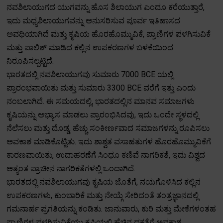
ನವಶಿಲಾಯುಗದ ಯುಗವನ್ನು ಹೊಸ ಶಿಲಾಯುಗ ಎಂದೂ ಕರೆಯುತ್ತಾರೆ,
ಇದು ಮಧ್ಯಶಿಲಾಯುಗವನ್ನು ಅನುಸರಿಸುವ ಪೂರ್ವ ಇತಿಹಾಸದ
ಅವಧಿಯಾಗಿದೆ ಮತ್ತು ಕೃಷಿಯ ಹೊರಹೊಮ್ಮುವಿಕೆ, ಪ್ರಾಣಿಗಳ ಪಳಗಿಸುವಿಕೆ
ಮತ್ತು ಪಾಲಿಶ್ ಮಾಡಿದ ಕಲ್ಲಿನ ಉಪಕರಣಗಳ ಬಳಕೆಯಿಂದ
ನಿರೂಪಿಸಲ್ಪಟ್ಟಿದೆ.
ಭಾರತದಲ್ಲಿ ನವಶಿಲಾಯುಗವು ಸುಮಾರು 7000 BCE ಯಲ್ಲಿ
ಪ್ರಾರಂಭವಾಯಿತು ಮತ್ತು ಸುಮಾರು 3300 BCE ವರೆಗೆ ಇತ್ತು ಎಂದು
ನಂಬಲಾಗಿದೆ. ಈ ಸಮಯದಲ್ಲಿ, ಭಾರತದಲ್ಲಿನ ಮಾನವ ಸಮಾಜಗಳು
ಕೃಷಿಯನ್ನು ಅಭ್ಯಾಸ ಮಾಡಲು ಪ್ರಾರಂಭಿಸಿದವು, ಇದು ಒಂದೇ ಸ್ಥಳದಲ್ಲಿ
ನೆಲೆಸಲು ಮತ್ತು ದೊಡ್ಡ, ಹೆಚ್ಚು ಸಂಕೀರ್ಣವಾದ ಸಮಾಜಗಳನ್ನು ರೂಪಿಸಲು
ಅವಕಾಶ ಮಾಡಿಕೊಟ್ಟಿತು. ಇದು ಶಾಶ್ವತ ವಸಾಹತುಗಳ ಹೊರಹೊಮ್ಮುವಿಕೆಗೆ
ಕಾರಣವಾಯಿತು, ಉದಾಹರಣೆಗೆ ಸಿಂಧೂ ಕಣಿವೆ ನಾಗರಿಕತೆ, ಇದು ವಿಶ್ವದ
ಅತ್ಯಂತ ಪ್ರಾಚೀನ ನಾಗರಿಕತೆಗಳಲ್ಲಿ ಒಂದಾಗಿದೆ.
ಭಾರತದಲ್ಲಿ ನವಶಿಲಾಯುಗವು ಕೃಷಿಯ ಜೊತೆಗೆ, ನಯಗೊಳಿಸಿದ ಕಲ್ಲಿನ
ಉಪಕರಣಗಳು, ಕುಂಬಾರಿಕೆ ಮತ್ತು ನೇಯ್ಗೆ ಸೇರಿದಂತೆ ತಂತ್ರಜ್ಞಾನದಲ್ಲಿ
ಗಮನಾರ್ಹ ಪ್ರಗತಿಯನ್ನು ಕಂಡಿತು. ಜಾನುವಾರು, ಕುರಿ ಮತ್ತು ಮೇಕೆಗಳಂತಹ
ಪ್ರಾಣಿಗಳ ಪಳಗಿಸುವಿಕೆಯು ಕೃಷಿಯಲ್ಲಿ ಹೆಚ್ಚಿನ ದಕ್ಷತೆಗೆ ಅವಕಾಶ