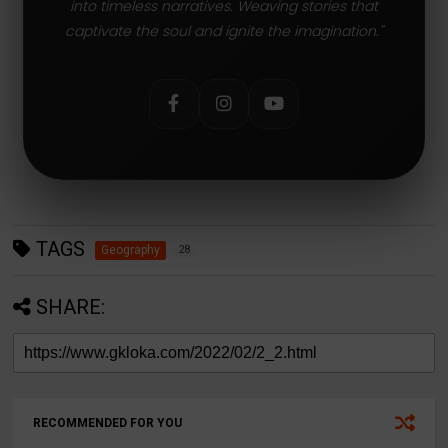
into timeless narratives. Weaving stories that
captivate the soul and ignite the imagination."
TAGS
Geography
28
SHARE:
RECOMMENDED FOR YOU