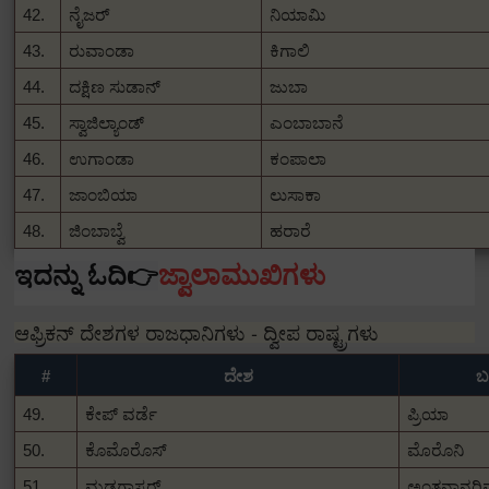
42.
ನೈಜರ್
ನಿಯಾಮಿ
43.
ರುವಾಂಡಾ
ಕಿಗಾಲಿ
44.
ದಕ್ಷಿಣ ಸುಡಾನ್
ಜುಬಾ
45.
ಸ್ವಾಜಿಲ್ಯಾಂಡ್
ಎಂಬಾಬಾನೆ
46.
ಉಗಾಂಡಾ
ಕಂಪಾಲಾ
47.
ಜಾಂಬಿಯಾ
ಲುಸಾಕಾ
48.
ಜಿಂಬಾಬ್ವೆ
ಹರಾರೆ
ಇದನ್ನು ಓದಿ👉
ಜ್ವಾಲಾಮುಖಿಗಳು
ಆಫ್ರಿಕನ್ ದೇಶಗಳ ರಾಜಧಾನಿಗಳು - ದ್ವೀಪ ರಾಷ್ಟ್ರಗಳು
#
ದೇಶ
ಬ
49.
ಕೇಪ್ ವರ್ಡೆ
ಪ್ರಿಯಾ
50.
ಕೊಮೊರೊಸ್
ಮೊರೊನಿ
51.
ಮಡಗಾಸ್ಕರ್
ಅಂತನಾನರ